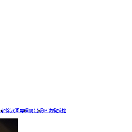
作家
徐淑卿專欄
鏡出版
IP改編授權