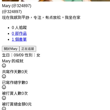
Mary
(＠324897)
(＠324897)
现在我感到平静，专注，有点放松。我坐在家
0
人追蹤
0
部作品
1
個書單
關於Mary
正在追蹤
生日：09/09
性別：女
Mary 的成就
共寫作天數0天
已寫作總字數0
被打賞人數0次
被打賞總金額0元