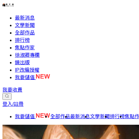
最新消息
文學新聞
全部作品
排行榜
焦點作家
徐淑卿專欄
鏡出版
IP改編授權
我要儲值
我要收費
登入/註冊
我要儲值
全部作品
最新消息
文學新聞
排行榜
焦點