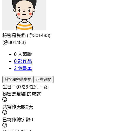
秘密是隻貓
(＠301483)
(＠301483)
0
人追蹤
0
部作品
2
個書單
關於秘密是隻貓
正在追蹤
生日：07/26
性別：女
秘密是隻貓 的成就
共寫作天數0天
已寫作總字數0