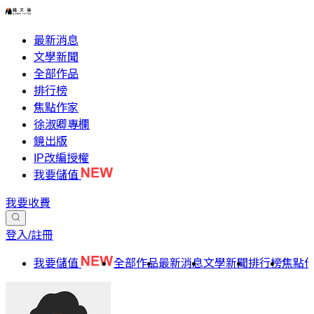
最新消息
文學新聞
全部作品
排行榜
焦點作家
徐淑卿專欄
鏡出版
IP改編授權
我要儲值
我要收費
登入/註冊
我要儲值
全部作品
最新消息
文學新聞
排行榜
焦點