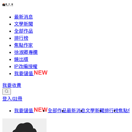
最新消息
文學新聞
全部作品
排行榜
焦點作家
徐淑卿專欄
鏡出版
IP改編授權
我要儲值
我要收費
登入/註冊
我要儲值
全部作品
最新消息
文學新聞
排行榜
焦點