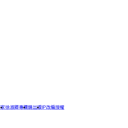
作家
徐淑卿專欄
鏡出版
IP改編授權