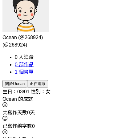
Ocean
(＠268924)
(＠268924)
0
人追蹤
0
部作品
1
個書單
關於Ocean
正在追蹤
生日：03/01
性別：女
Ocean 的成就
共寫作天數0天
已寫作總字數0