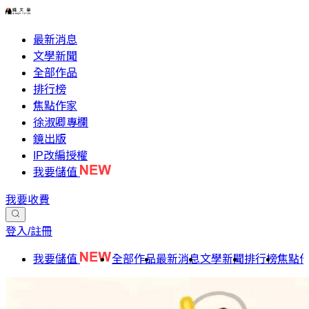
最新消息
文學新聞
全部作品
排行榜
焦點作家
徐淑卿專欄
鏡出版
IP改編授權
我要儲值
我要收費
登入/註冊
我要儲值
全部作品
最新消息
文學新聞
排行榜
焦點