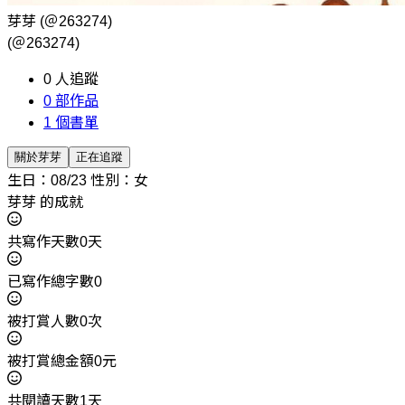
芽芽
(＠263274)
(＠263274)
0
人追蹤
0
部作品
1
個書單
關於芽芽
正在追蹤
生日：08/23
性別：女
芽芽 的成就
共寫作天數0天
已寫作總字數0
被打賞人數0次
被打賞總金額0元
共閱讀天數1天