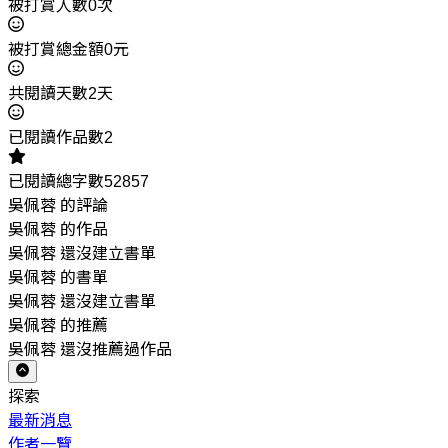
被打賞人數0次
被打賞總金額0元
共閱讀天數2天
已閱讀作品數2
已閱讀總字數52857
吳佩蓉 的評論
吳佩蓉 的作品
吳佩蓉 還沒建立書單
吳佩蓉 的書單
吳佩蓉 還沒建立書單
吳佩蓉 的推薦
吳佩蓉 還沒推薦過作品
探索
最新消息
作者一覽