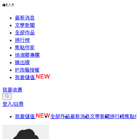
最新消息
文學新聞
全部作品
排行榜
焦點作家
徐淑卿專欄
鏡出版
IP改編授權
我要儲值
我要收費
登入/註冊
我要儲值
全部作品
最新消息
文學新聞
排行榜
焦點