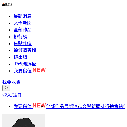
最新消息
文學新聞
全部作品
排行榜
焦點作家
徐淑卿專欄
鏡出版
IP改編授權
我要儲值
我要收費
登入/註冊
我要儲值
全部作品
最新消息
文學新聞
排行榜
焦點