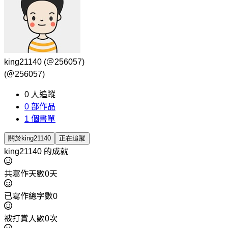
king21140
(＠256057)
(＠256057)
0
人追蹤
0
部作品
1
個書單
關於king21140
正在追蹤
king21140 的成就
共寫作天數0天
已寫作總字數0
被打賞人數0次