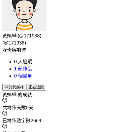
黃嫊樺
(＠171938)
(＠171938)
好奇與期待
0
人追蹤
1
部作品
0
個書單
關於黃嫊樺
正在追蹤
黃嫊樺 的成就
共寫作天數0天
已寫作總字數2669