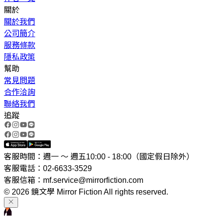
關於
關於我們
公司簡介
服務條款
隱私政策
幫助
常見問題
合作洽詢
聯絡我們
追蹤
客服時間：週一 ～ 週五10:00 - 18:00（國定假日除外）
客服電話：02-6633-3529
客服信箱：mf.service@mirrorfiction.com
© 2026 鏡文學 Mirror Fiction All rights reserved.