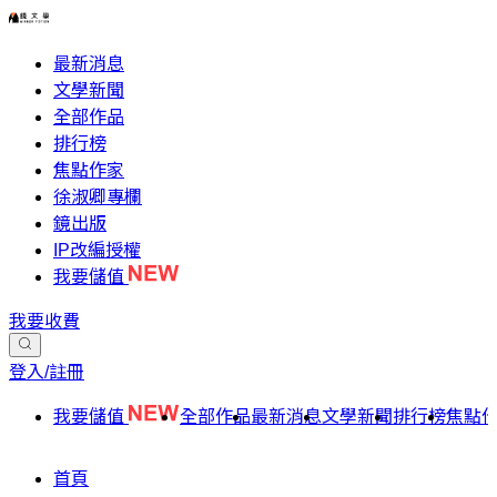
最新消息
文學新聞
全部作品
排行榜
焦點作家
徐淑卿專欄
鏡出版
IP改編授權
我要儲值
我要收費
登入/註冊
我要儲值
全部作品
最新消息
文學新聞
排行榜
焦點
首頁