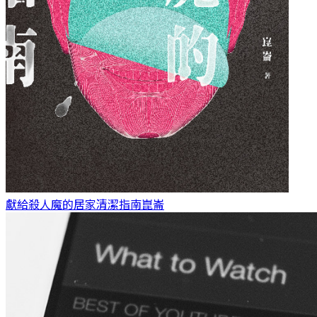
獻給殺人魔的居家清潔指南
崑崙