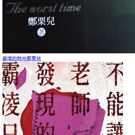
最壞的時光
鄭栗兒