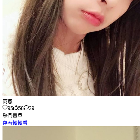
雨恩
95
58
29
熱門書單
存著慢慢看