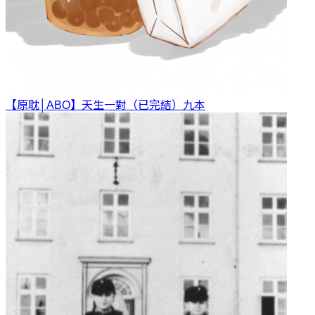
【原耽│ABO】天生一對（已完結）
九本