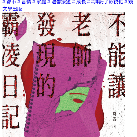
# 都市
# 言情
# 家庭
# 溫馨療癒
# 成長
# #拜託了影視化
# 鏡
文學出版