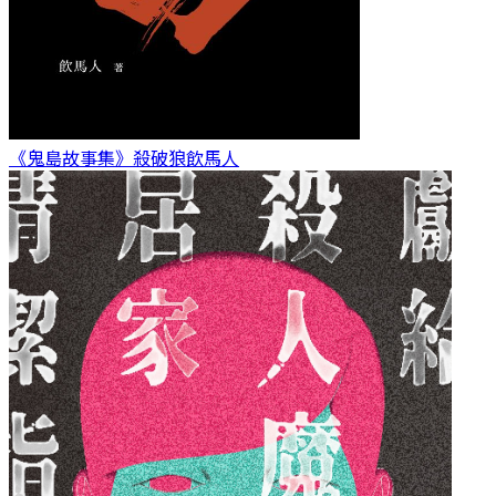
《鬼島故事集》殺破狼
飲馬人