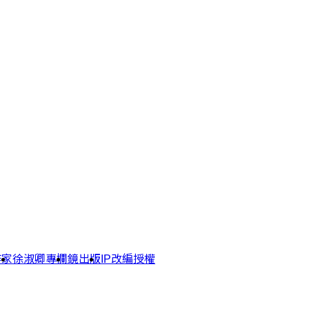
作家
徐淑卿專欄
鏡出版
IP改編授權