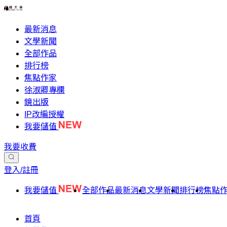
最新消息
文學新聞
全部作品
排行榜
焦點作家
徐淑卿專欄
鏡出版
IP改編授權
我要儲值
我要收費
登入/註冊
我要儲值
全部作品
最新消息
文學新聞
排行榜
焦點
首頁