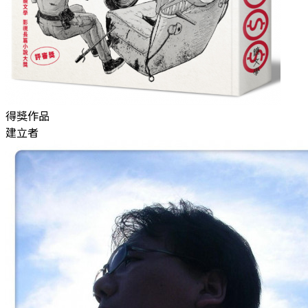
得獎作品
建立者