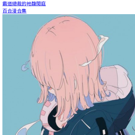
霸道總裁的祂
馥閒庭
百合漫合集