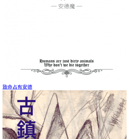
致命占有
安德