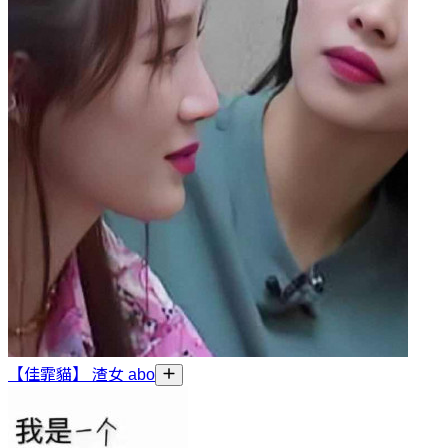
【佳霏貓】 渣女 abo