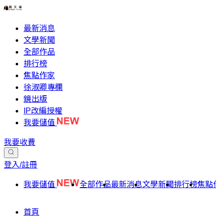
最新消息
文學新聞
全部作品
排行榜
焦點作家
徐淑卿專欄
鏡出版
IP改編授權
我要儲值
我要收費
登入/註冊
我要儲值
全部作品
最新消息
文學新聞
排行榜
焦點
首頁