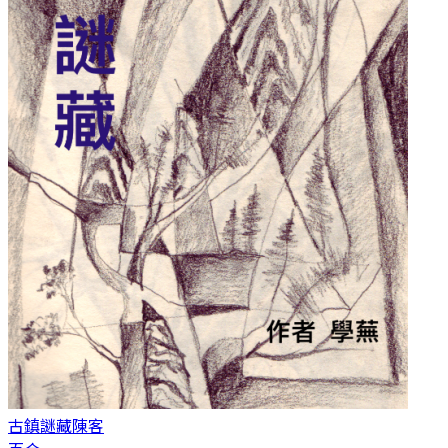
古鎮謎藏
陳客