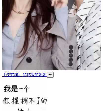
【佳霏貓】 請吃飯的姐姐