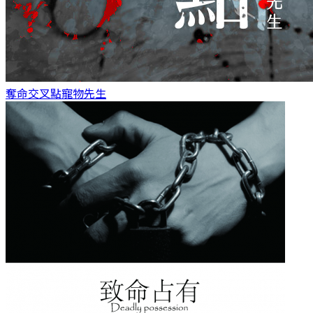
奪命交叉點
寵物先生