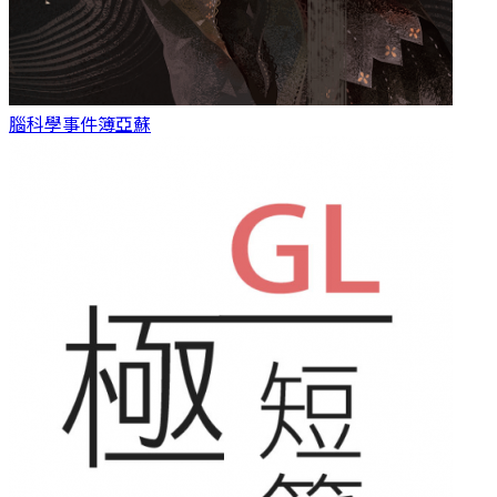
腦科學事件簿
亞蘇