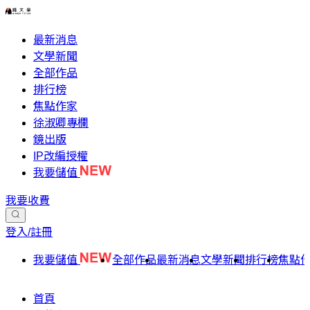
最新消息
文學新聞
全部作品
排行榜
焦點作家
徐淑卿專欄
鏡出版
IP改編授權
我要儲值
我要收費
登入/註冊
我要儲值
全部作品
最新消息
文學新聞
排行榜
焦點
首頁