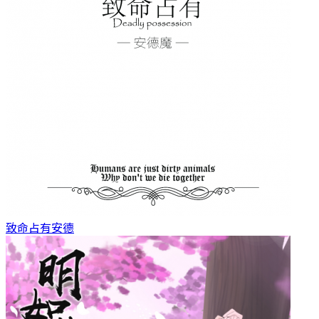
致命占有
安德