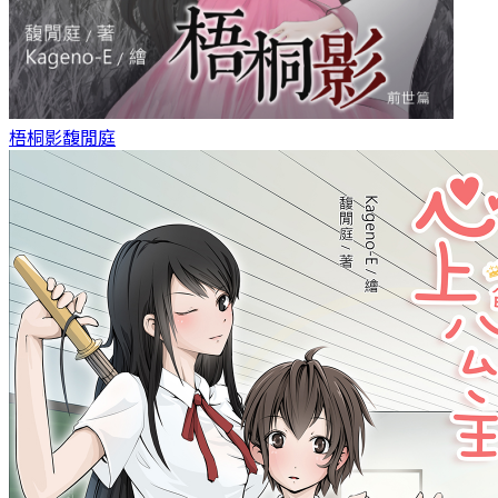
梧桐影
馥閒庭