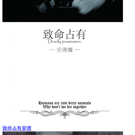
致命占有
安德