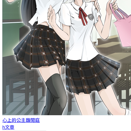
心上的公主
馥閒庭
h文章