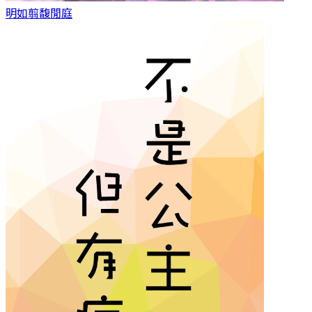
明如翦
馥閒庭