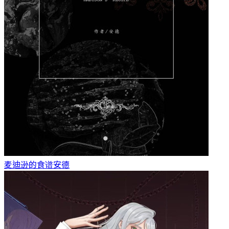
麦迪逊的食谱
安德