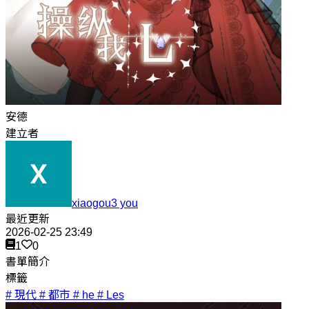
安德
建立者
xiaogou3 you
最近更新
2026-02-25 23:49
1
0
書單簡介
標籤
# 現代
# 都市
# he
# Les