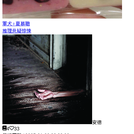
軍犬♀
夏慕聰
推理悬疑惊悚
安德
4
33