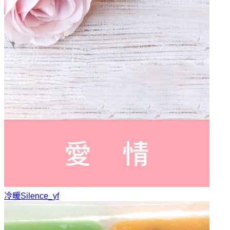
冷暖
Silence_yf