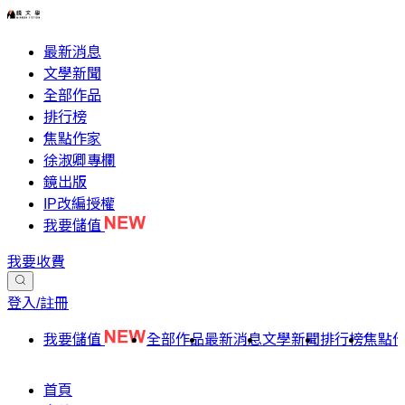
最新消息
文學新聞
全部作品
排行榜
焦點作家
徐淑卿專欄
鏡出版
IP改編授權
我要儲值
我要收費
登入/註冊
我要儲值
全部作品
最新消息
文學新聞
排行榜
焦點
首頁