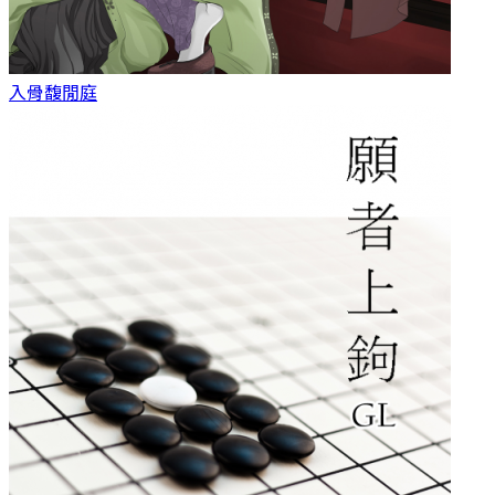
入骨
馥閒庭