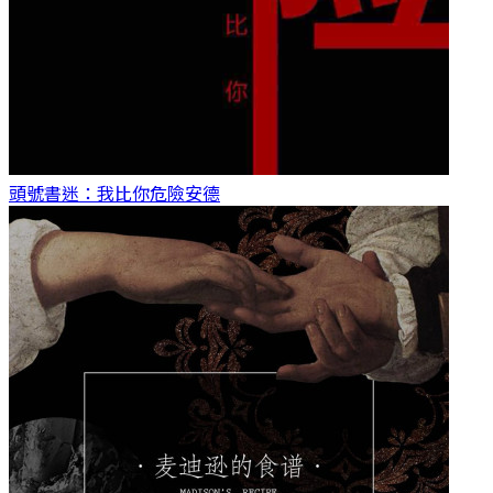
頭號書迷：我比你危險
安德