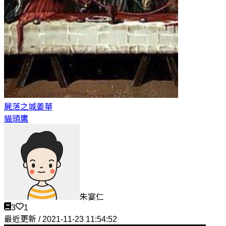
屍落之城
姜華
貓頭鷹
朱宴仁
3
1
最近更新 / 2021-11-23 11:54:52