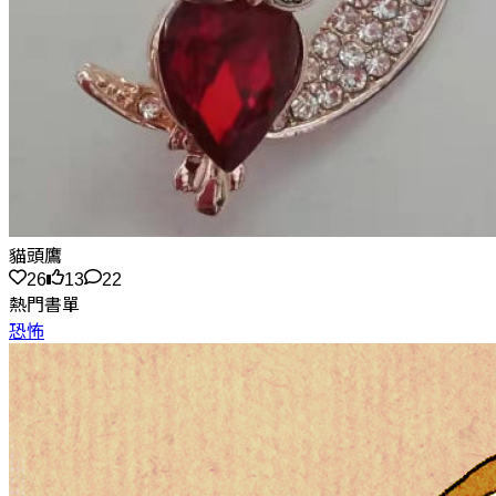
貓頭鷹
26
13
22
熱門書單
恐怖