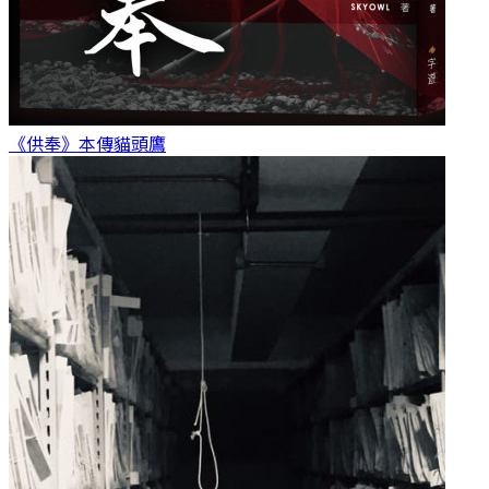
《供奉》本傳
貓頭鷹