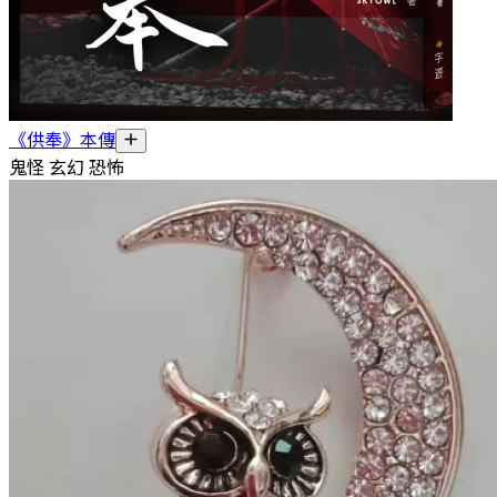
《供奉》本傳
鬼怪 玄幻 恐怖