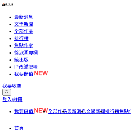
最新消息
文學新聞
全部作品
排行榜
焦點作家
徐淑卿專欄
鏡出版
IP改編授權
我要儲值
我要收費
登入/註冊
我要儲值
全部作品
最新消息
文學新聞
排行榜
焦點
首頁