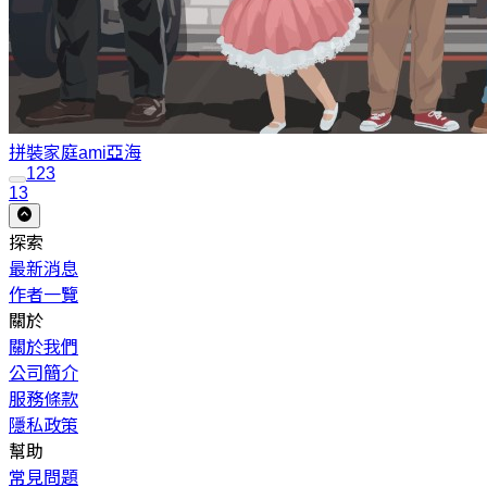
拼裝家庭
ami亞海
1
2
3
13
探索
最新消息
作者一覽
關於
關於我們
公司簡介
服務條款
隱私政策
幫助
常見問題