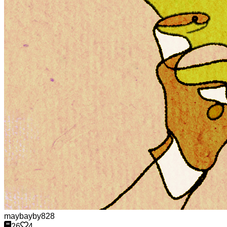
maybayby828
26
4