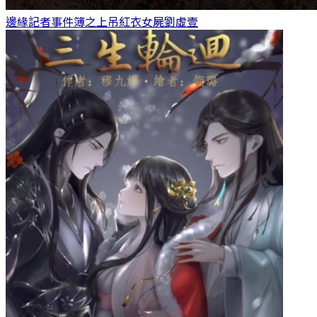
邊緣記者事件簿之上吊紅衣女屍
劉虛壹