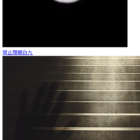
禁止閉眼
白九