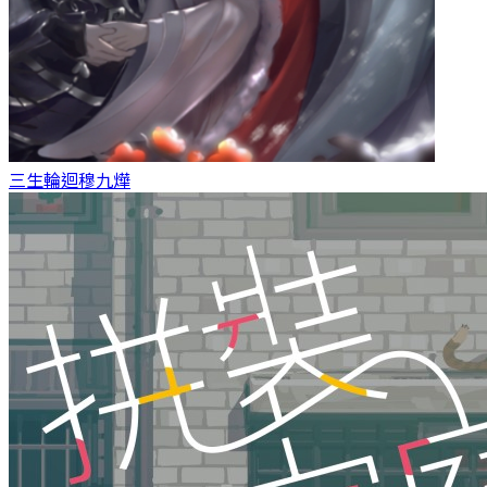
三生輪迴
穆九燁