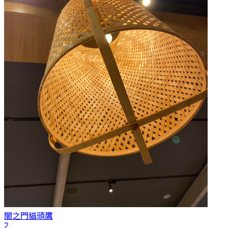
闇之門
貓頭鷹
2