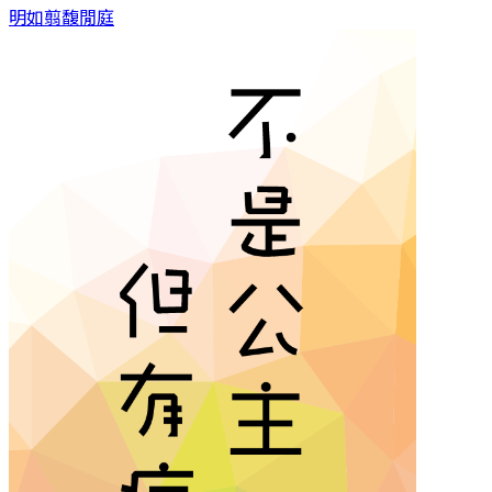
明如翦
馥閒庭