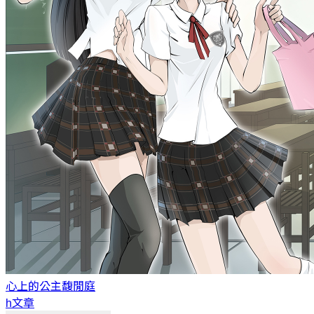
心上的公主
馥閒庭
h文章