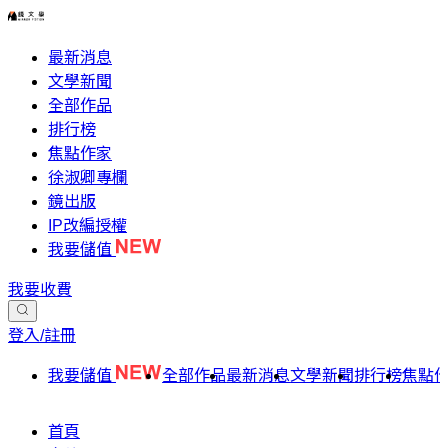
最新消息
文學新聞
全部作品
排行榜
焦點作家
徐淑卿專欄
鏡出版
IP改編授權
我要儲值
我要收費
登入/註冊
我要儲值
全部作品
最新消息
文學新聞
排行榜
焦點
首頁