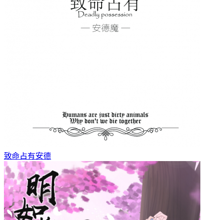
致命占有
安德