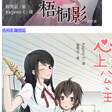
梧桐影
馥閒庭