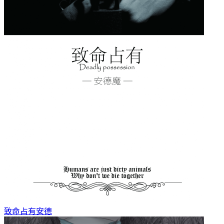
致命占有
安德