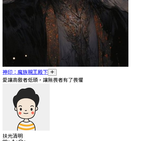
神印：魔族親王殿下
愛讓高傲者低頭，讓無畏者有了畏懼
扶光清明