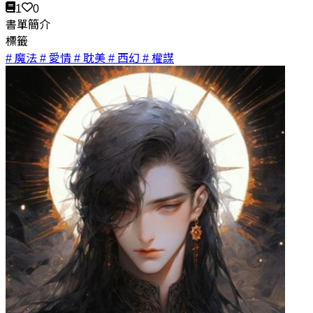
1
0
書單簡介
標籤
# 魔法
# 愛情
# 耽美
# 西幻
# 權謀