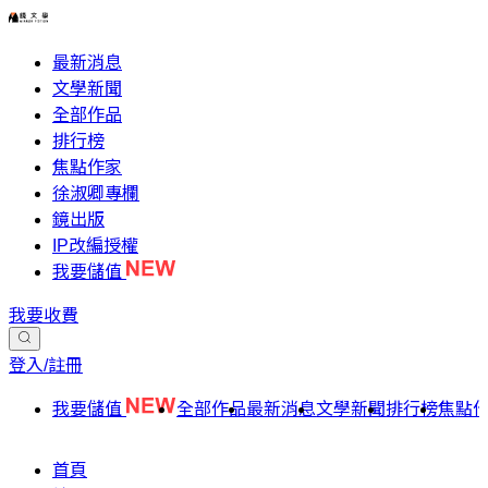
最新消息
文學新聞
全部作品
排行榜
焦點作家
徐淑卿專欄
鏡出版
IP改編授權
我要儲值
我要收費
登入/註冊
我要儲值
全部作品
最新消息
文學新聞
排行榜
焦點
首頁