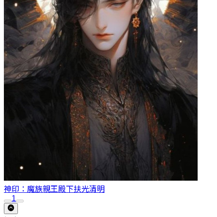
神印：魔族親王殿下
扶光清明
1