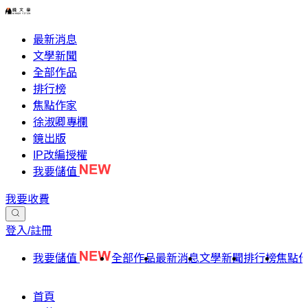
最新消息
文學新聞
全部作品
排行榜
焦點作家
徐淑卿專欄
鏡出版
IP改編授權
我要儲值
我要收費
登入/註冊
我要儲值
全部作品
最新消息
文學新聞
排行榜
焦點
首頁