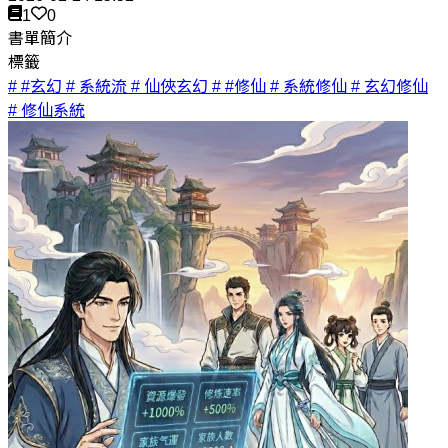
1
0
書單簡介
標籤
# #玄幻
# 系統流
# 仙俠玄幻
# #修仙
# 系統修仙
# 玄幻修仙
# 修仙系統