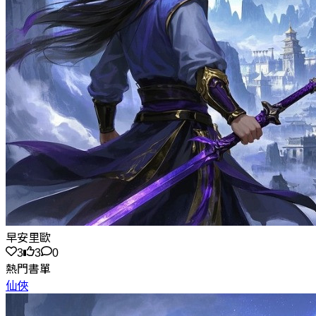
早安里歐
3
3
0
熱門書單
仙俠