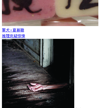
軍犬♀
夏慕聰
推理悬疑惊悚