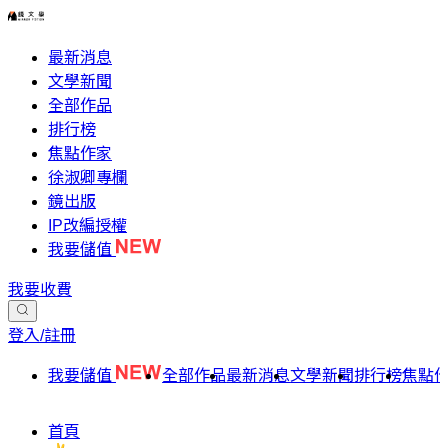
最新消息
文學新聞
全部作品
排行榜
焦點作家
徐淑卿專欄
鏡出版
IP改編授權
我要儲值
我要收費
登入/註冊
我要儲值
全部作品
最新消息
文學新聞
排行榜
焦點
首頁