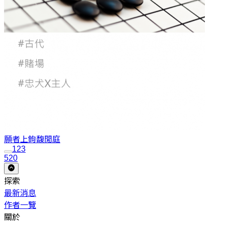
願者上鉤
馥閒庭
1
2
3
520
探索
最新消息
作者一覽
關於