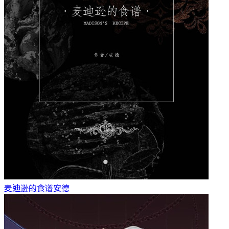
麦迪逊的食谱
安德