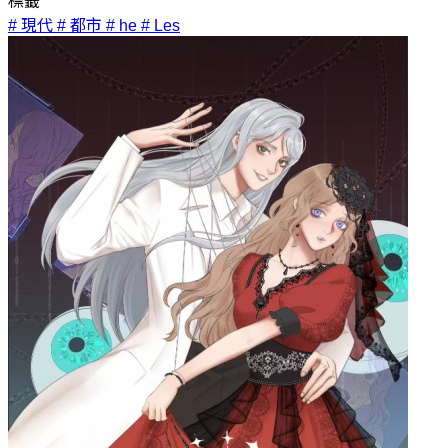
標籤
# 現代
# 都市
# he
# Les