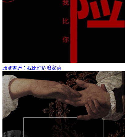
頭號書迷：我比你危險
安德