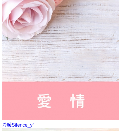
冷暖
Silence_yf