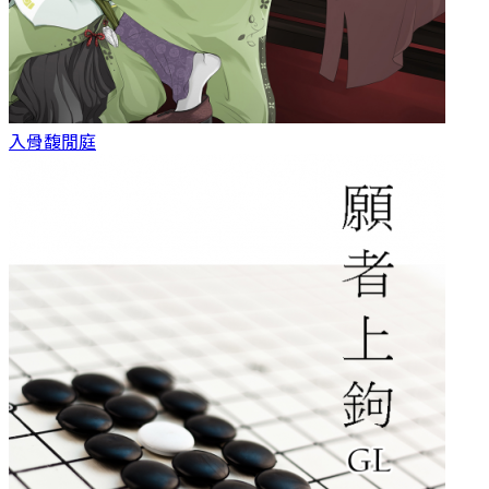
入骨
馥閒庭