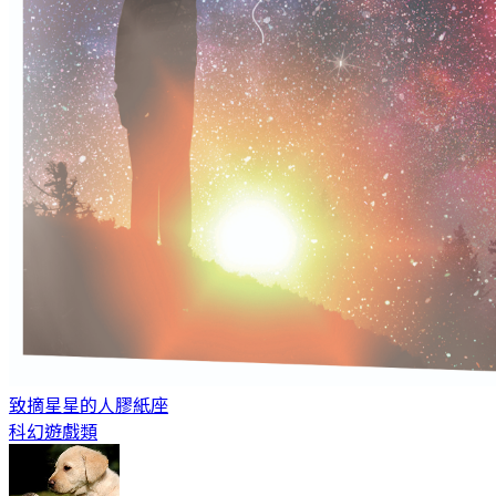
致摘星星的人
膠紙座
科幻遊戲類