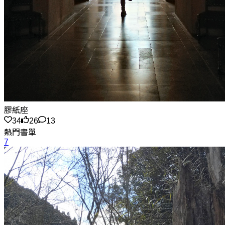
膠紙座
34
26
13
熱門書單
7