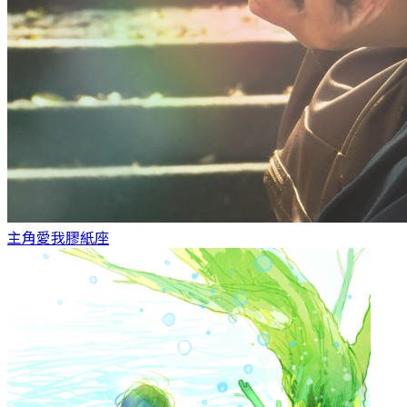
主角愛我
膠紙座