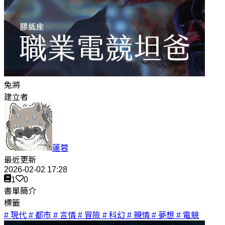
兔將
建立者
蓮蓉
最近更新
2026-02-02 17:28
1
0
書單簡介
標籤
# 現代
# 都市
# 言情
# 冒險
# 科幻
# 親情
# 夢想
# 電競