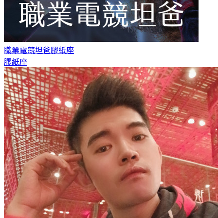
職業電競坦爸
膠紙座
膠紙座