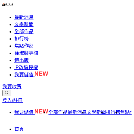
最新消息
文學新聞
全部作品
排行榜
焦點作家
徐淑卿專欄
鏡出版
IP改編授權
我要儲值
我要收費
登入/註冊
我要儲值
全部作品
最新消息
文學新聞
排行榜
焦點
首頁