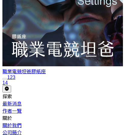
職業電競坦爸
膠紙座
1
2
3
14
探索
最新消息
作者一覽
關於
關於我們
公司簡介