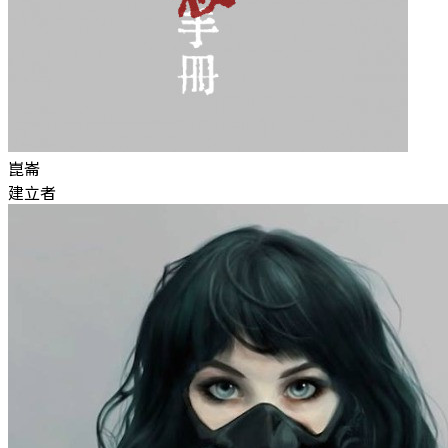
崑崙
建立者