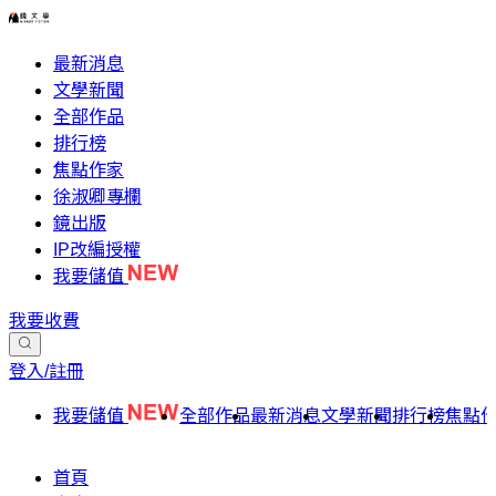
最新消息
文學新聞
全部作品
排行榜
焦點作家
徐淑卿專欄
鏡出版
IP改編授權
我要儲值
我要收費
登入/註冊
我要儲值
全部作品
最新消息
文學新聞
排行榜
焦點
首頁