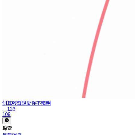
側耳輕聲說愛你
不精明
1
2
3
109
探索