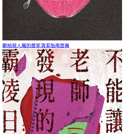
獻給殺人魔的居家清潔指南
崑崙