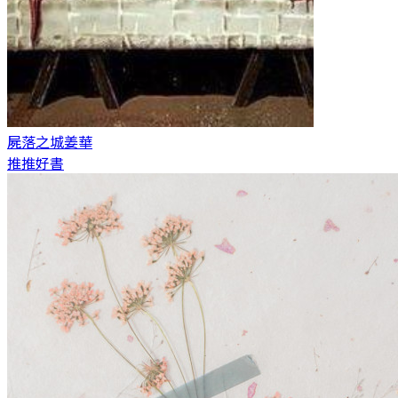
屍落之城
姜華
推推好書