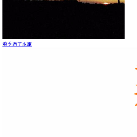
淡季過了
本旅