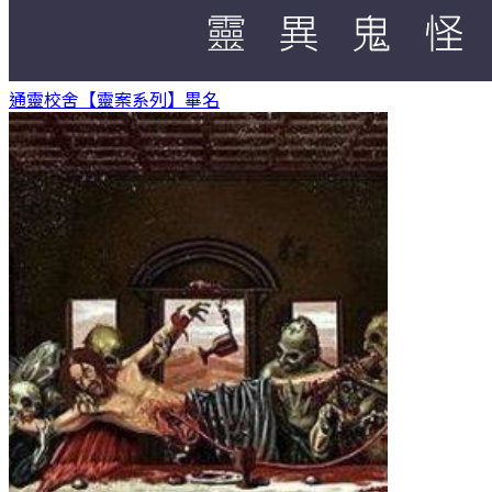
通靈校舍【靈案系列】
畢名