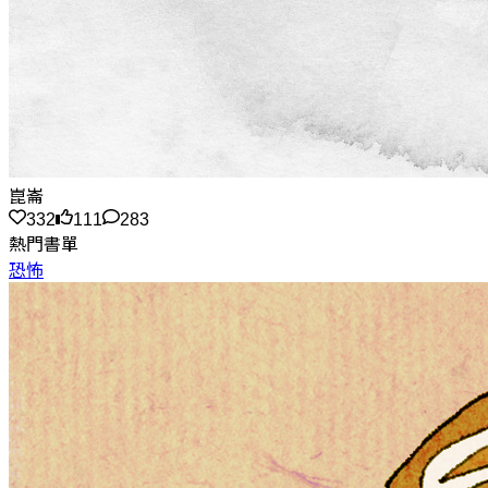
崑崙
332
111
283
熱門書單
恐怖