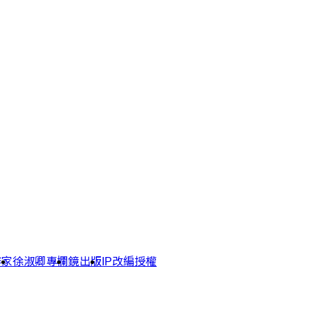
作家
徐淑卿專欄
鏡出版
IP改編授權