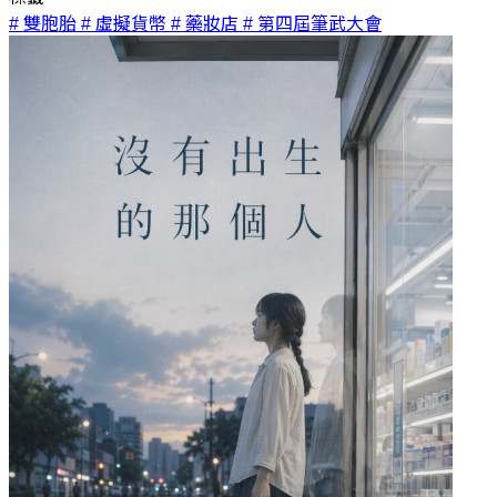
# 雙胞胎
# 虛擬貨幣
# 藥妝店
# 第四屆筆武大會