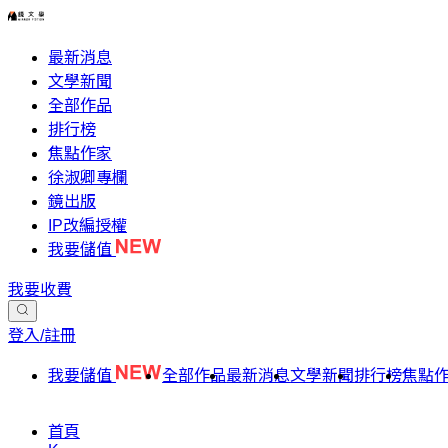
最新消息
文學新聞
全部作品
排行榜
焦點作家
徐淑卿專欄
鏡出版
IP改編授權
我要儲值
我要收費
登入/註冊
我要儲值
全部作品
最新消息
文學新聞
排行榜
焦點
首頁