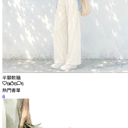
半顆軟糖
6
6
6
熱門書單
a