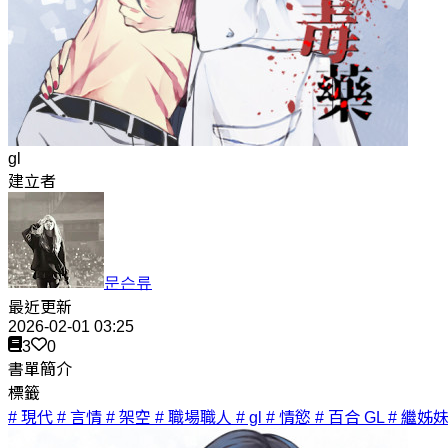
gl
建立者
문슨류
最近更新
2026-02-01 03:25
3
0
書單簡介
標籤
# 現代
# 言情
# 架空
# 職場職人
# gl
# 情慾
# 百合 GL
# 繼姊