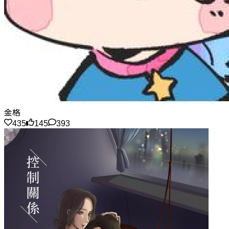
金格
435
145
393