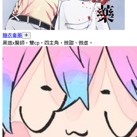
糖衣毒藥
黑道x醫師，雙cp，四主角，微甜、微虐。