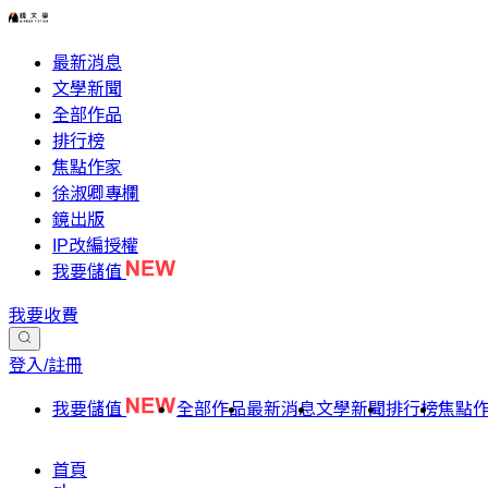
最新消息
文學新聞
全部作品
排行榜
焦點作家
徐淑卿專欄
鏡出版
IP改編授權
我要儲值
我要收費
登入/註冊
我要儲值
全部作品
最新消息
文學新聞
排行榜
焦點
首頁