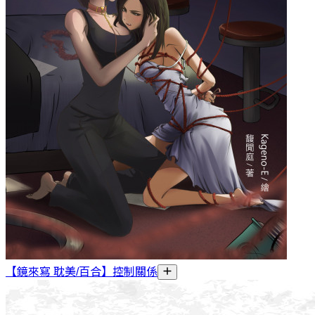
【鏡來寫 耽美/百合】控制關係