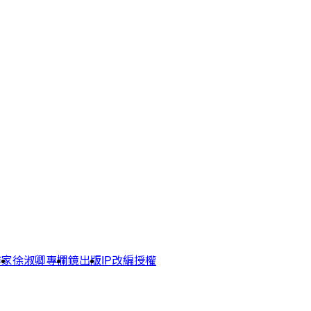
作家
徐淑卿專欄
鏡出版
IP改編授權