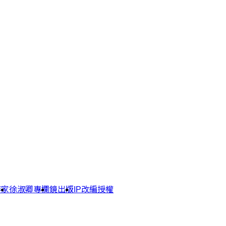
作家
徐淑卿專欄
鏡出版
IP改編授權