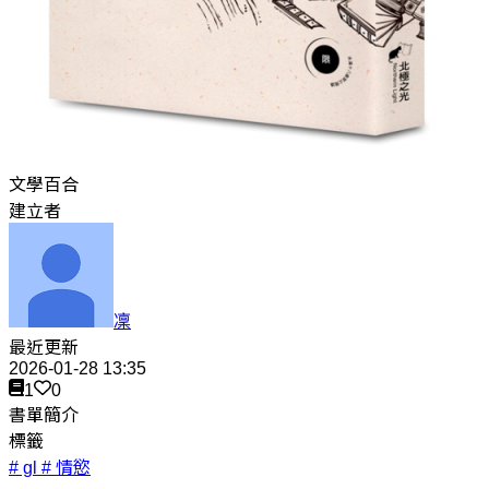
文學百合
建立者
凜
最近更新
2026-01-28 13:35
1
0
書單簡介
標籤
# gl
# 情慾