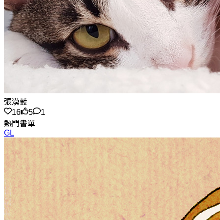
張漠藍
16
5
1
熱門書單
GL