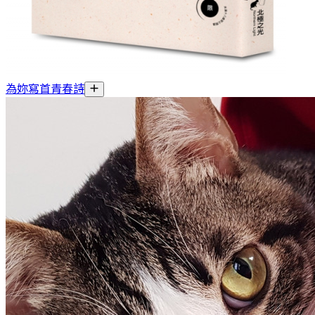
為妳寫首青春詩