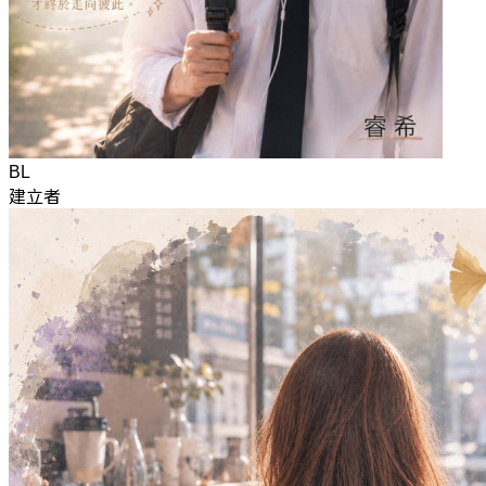
BL
建立者