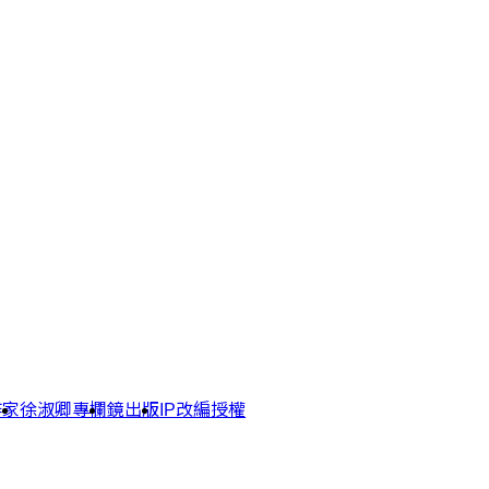
作家
徐淑卿專欄
鏡出版
IP改編授權