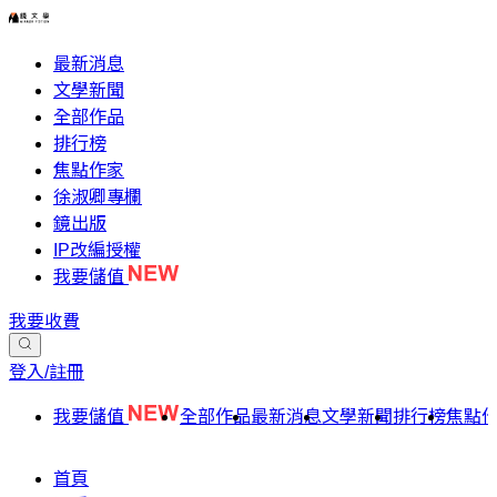
最新消息
文學新聞
全部作品
排行榜
焦點作家
徐淑卿專欄
鏡出版
IP改編授權
我要儲值
我要收費
登入/註冊
我要儲值
全部作品
最新消息
文學新聞
排行榜
焦點
首頁