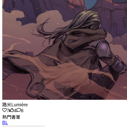
路米Lumière
7
4
6
熱門書單
BL