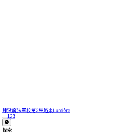
煉獄魔法軍校第3集
路米Lumière
1
2
3
探索