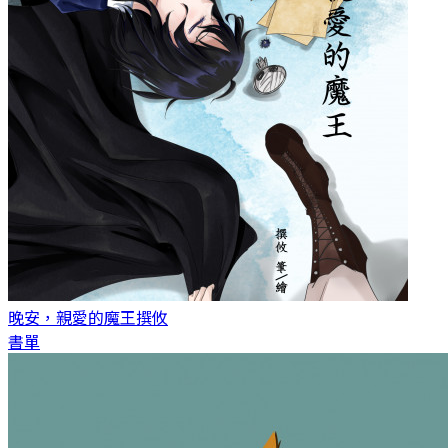
晚安，親愛的魔王
撰攸
書單