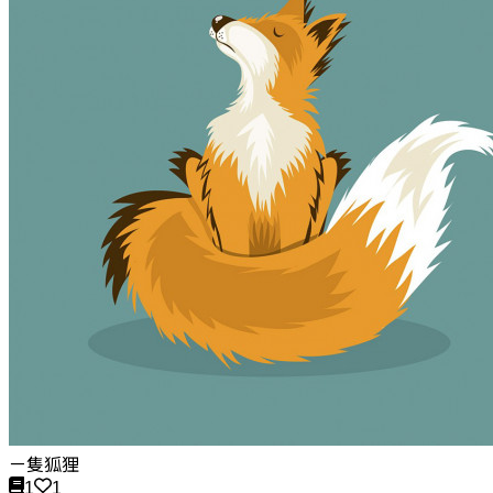
ㄧ隻狐狸
1
1