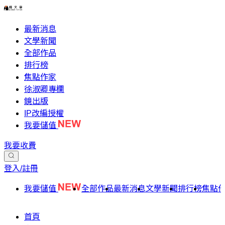
最新消息
文學新聞
全部作品
排行榜
焦點作家
徐淑卿專欄
鏡出版
IP改編授權
我要儲值
我要收費
登入/註冊
我要儲值
全部作品
最新消息
文學新聞
排行榜
焦點
首頁