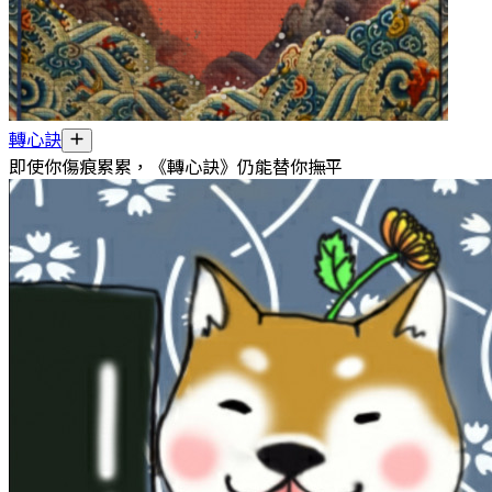
轉心訣
即使你傷痕累累，《轉心訣》仍能替你撫平