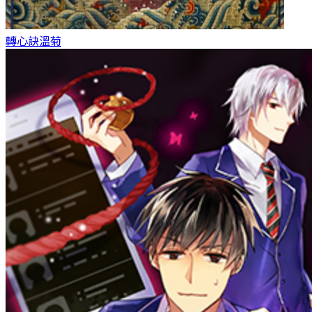
轉心訣
溫菊