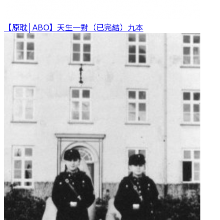
【原耽│ABO】天生一對（已完結）
九本