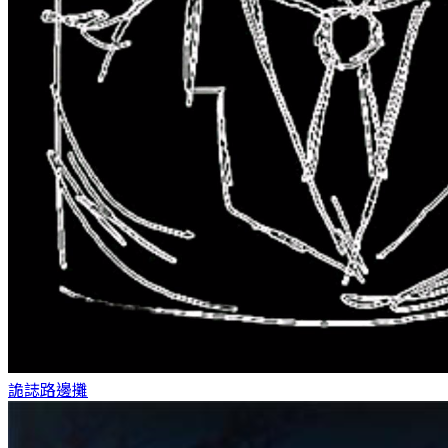
詭誌
路邊攤