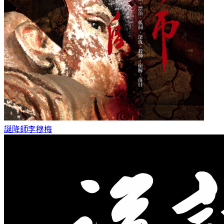
誕降師
李穆梅