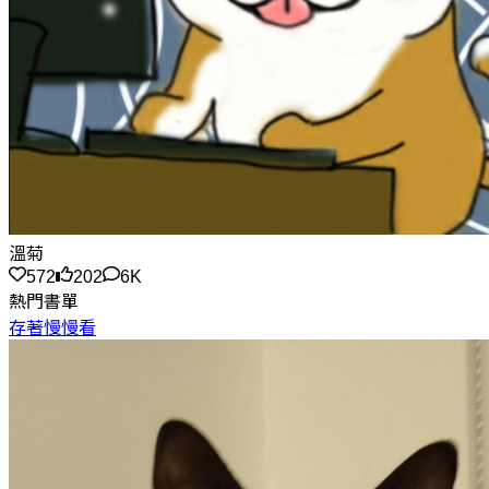
溫菊
572
202
6K
熱門書單
存著慢慢看