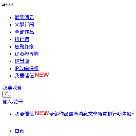
最新消息
文學新聞
全部作品
排行榜
焦點作家
徐淑卿專欄
鏡出版
IP改編授權
我要儲值
我要收費
登入/註冊
我要儲值
全部作品
最新消息
文學新聞
排行榜
焦點
首頁