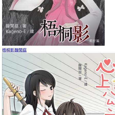
梧桐影
馥閒庭