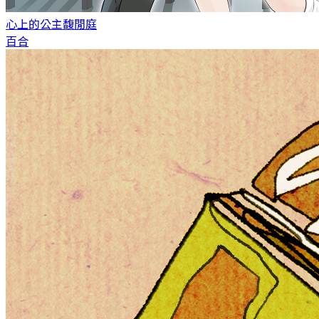
心上的公主
馥閒庭
百合