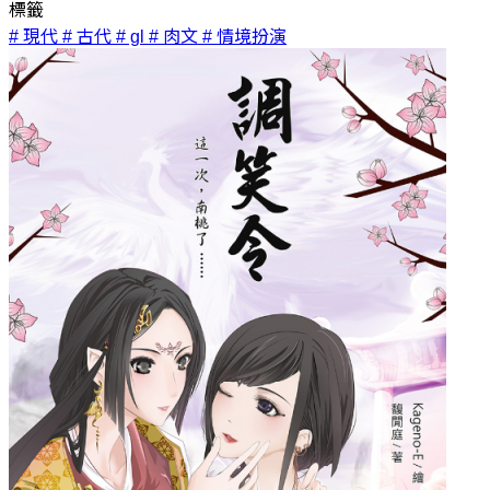
標籤
# 現代
# 古代
# gl
# 肉文
# 情境扮演