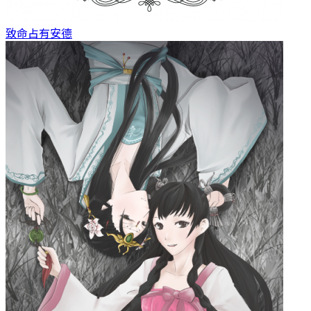
致命占有
安德