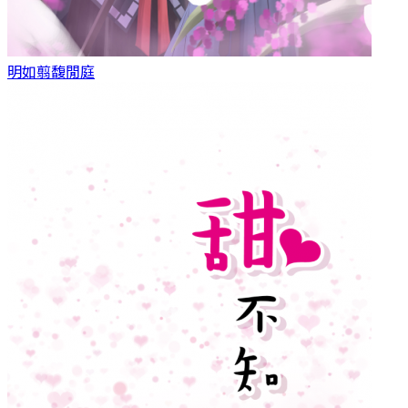
明如翦
馥閒庭