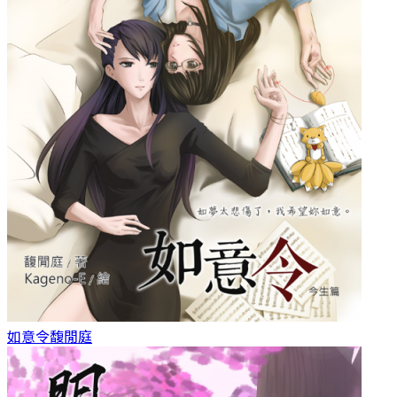
如意令
馥閒庭