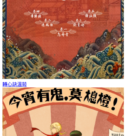
轉心訣
溫菊