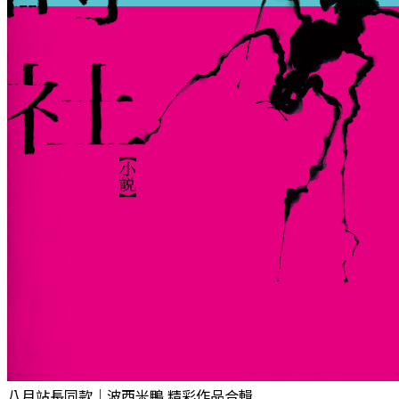
八月站長同款｜波西米鴨 精彩作品合輯