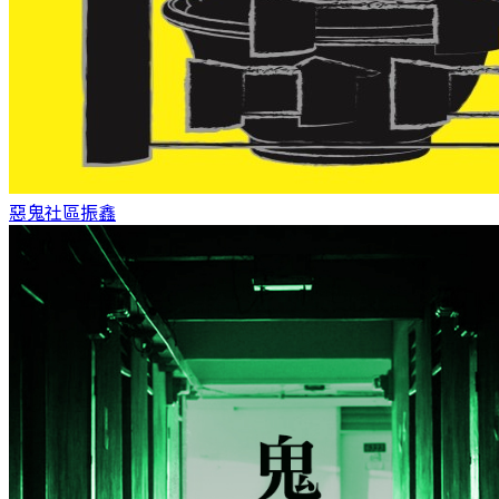
惡鬼社區
振鑫