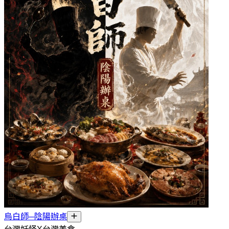
烏白師─陰陽辦桌