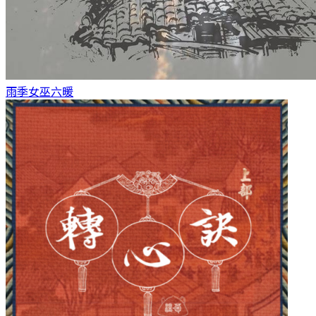
雨季女巫
六暖