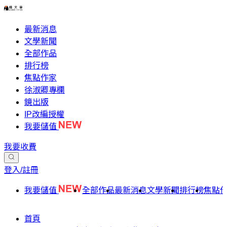
最新消息
文學新聞
全部作品
排行榜
焦點作家
徐淑卿專欄
鏡出版
IP改編授權
我要儲值
我要收費
登入/註冊
我要儲值
全部作品
最新消息
文學新聞
排行榜
焦點
首頁