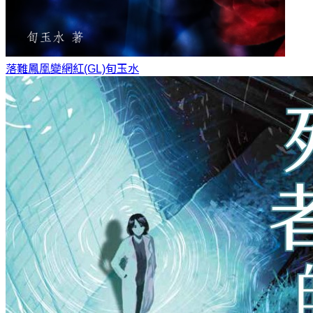
落難鳳凰變網紅(GL)
旬玉水