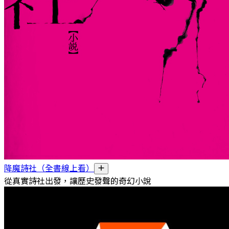
降魔詩社（全書線上看）
從真實詩社出發，讓歷史發聲的奇幻小說