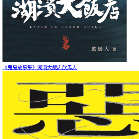
《鬼島故事集》湖濱大飯店
飲馬人