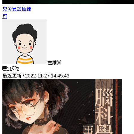
鬼舍異談
柚臻
可
左維棠
11
2
最近更新 / 2022-11-27 14:45:43