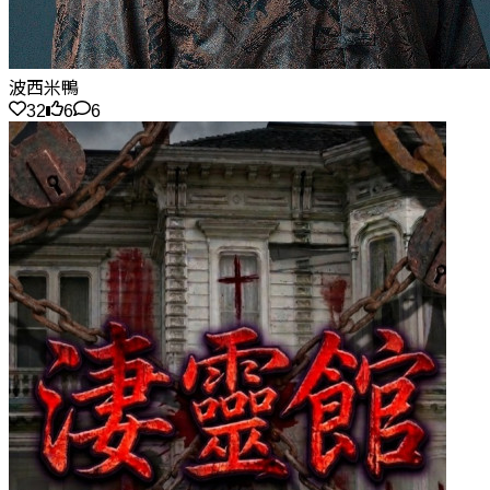
波西米鴨
32
6
6