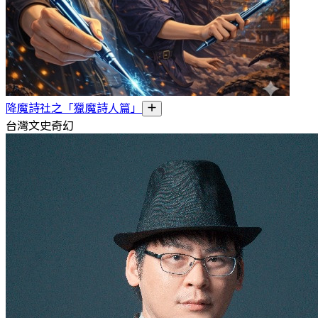
降魔詩社之「獵魔詩人篇」
台灣文史奇幻