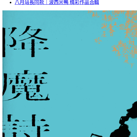
八月站長同款｜波西米鴨 精彩作品合輯