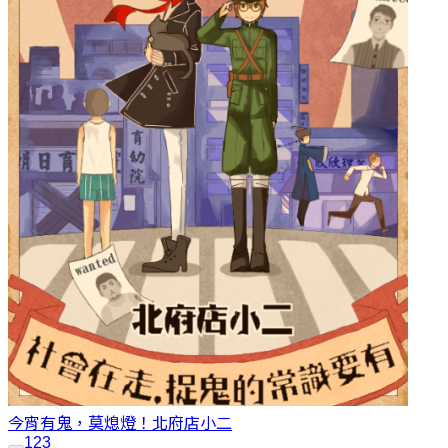
今宵有鬼，莫熄燈！
北府店小二
1
2
3