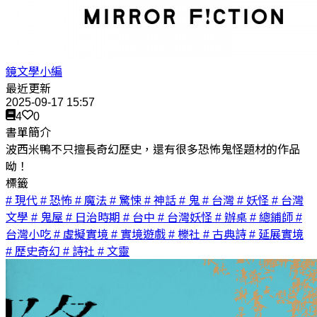
鏡文學小編
最近更新
2025-09-17 15:57
4
0
書單簡介
波西米鴨不只擅長奇幻歷史，還有很多恐怖鬼怪題材的作品
呦！
標籤
# 現代
# 恐怖
# 魔法
# 驚悚
# 神話
# 鬼
# 台灣
# 妖怪
# 台灣
文學
# 鬼屋
# 日治時期
# 台中
# 台灣妖怪
# 辦桌
# 總鋪師
#
台灣小吃
# 虛擬實境
# 實境遊戲
# 櫟社
# 古典詩
# 延展實境
# 歷史奇幻
# 詩社
# 文靈