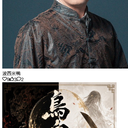
波西米鴨
9
3
2