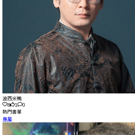
波西米鴨
8
1
0
熱門書單
專屬