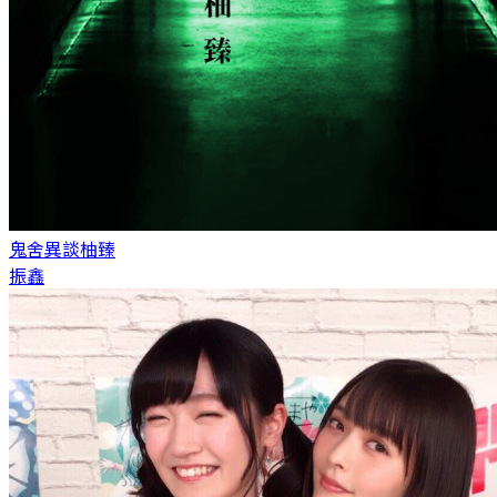
鬼舍異談
柚臻
振鑫