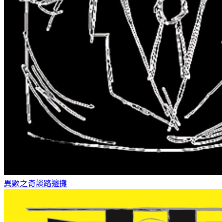
異數之奇談
路邊攤