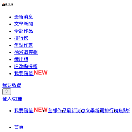
最新消息
文學新聞
全部作品
排行榜
焦點作家
徐淑卿專欄
鏡出版
IP改編授權
我要儲值
我要收費
登入/註冊
我要儲值
全部作品
最新消息
文學新聞
排行榜
焦點
首頁