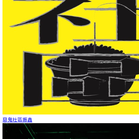
惡鬼社區
振鑫