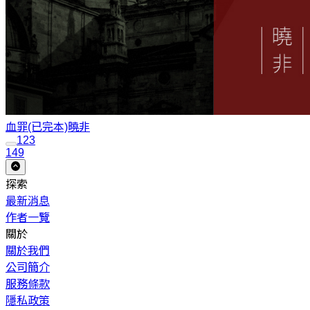
血罪(已完本)
曉非
1
2
3
149
探索
最新消息
作者一覽
關於
關於我們
公司簡介
服務條款
隱私政策