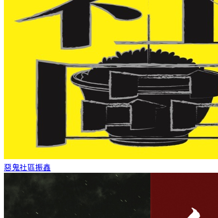
惡鬼社區
振鑫