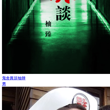
鬼舍異談
柚臻
男