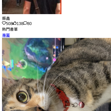
振鑫
508
138
80
熱門書單
專屬