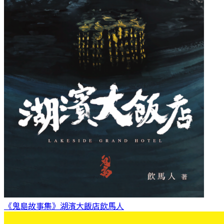
《鬼島故事集》湖濱大飯店
飲馬人