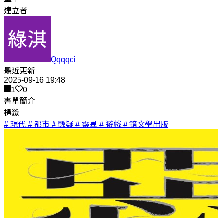
建立者
Qqqqqi
最近更新
2025-09-16 19:48
1
0
書單簡介
標籤
# 現代
# 都市
# 懸疑
# 靈異
# 遊戲
# 鏡文學出版