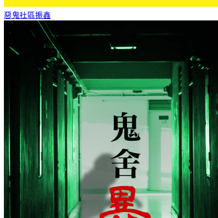
惡鬼社區
振鑫