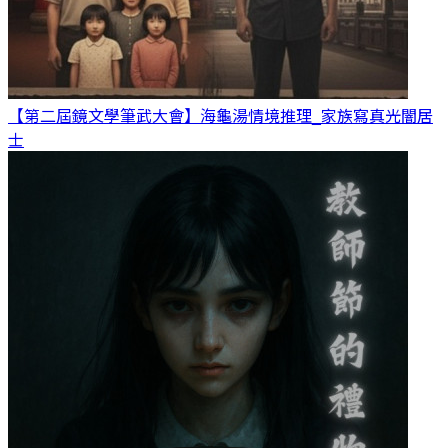
【第二屆鏡文學筆武大會】海龜湯情境推理_家族寫真
光闇居
士