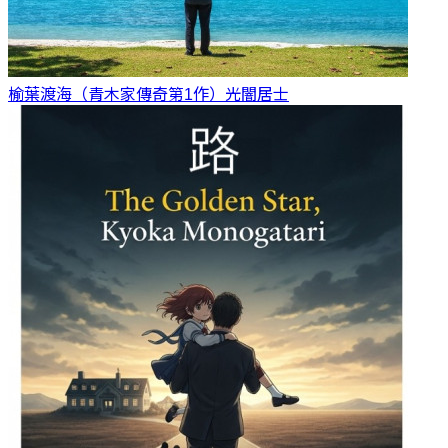
榆葉渡海（青木家傳奇第1作）
光闇居士