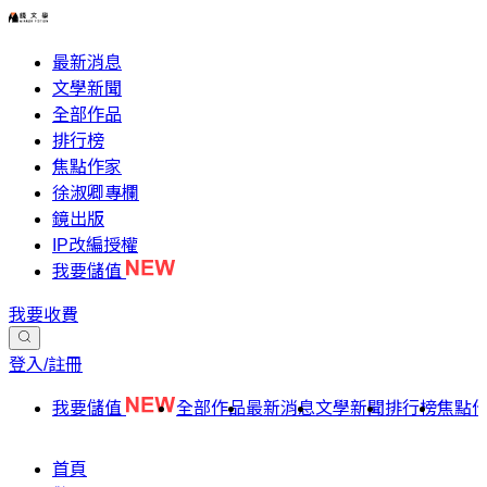
最新消息
文學新聞
全部作品
排行榜
焦點作家
徐淑卿專欄
鏡出版
IP改編授權
我要儲值
我要收費
登入/註冊
我要儲值
全部作品
最新消息
文學新聞
排行榜
焦點
首頁