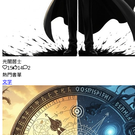
光闇居士
15
14
2
熱門書單
文学