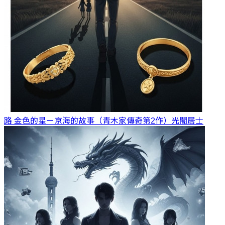
路 金色的星ー京海的故事（青木家傳奇第2作）
光闇居士