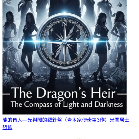
龍的傳人—光與闇的羅針盤（青木家傳奇第3作）
光闇居士
恐怖