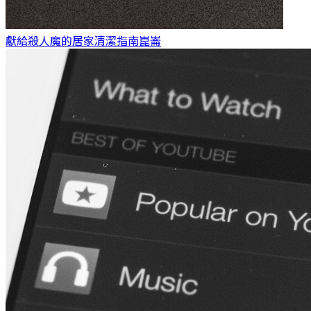
獻給殺人魔的居家清潔指南
崑崙