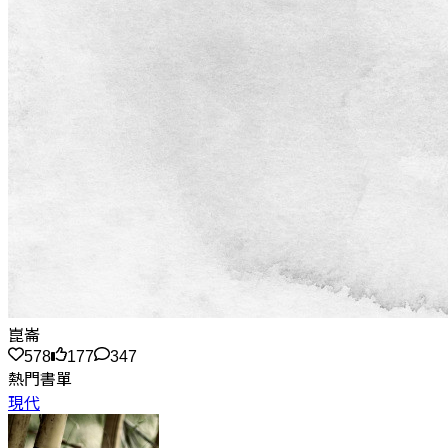
崑崙
578
177
347
熱門書單
現代