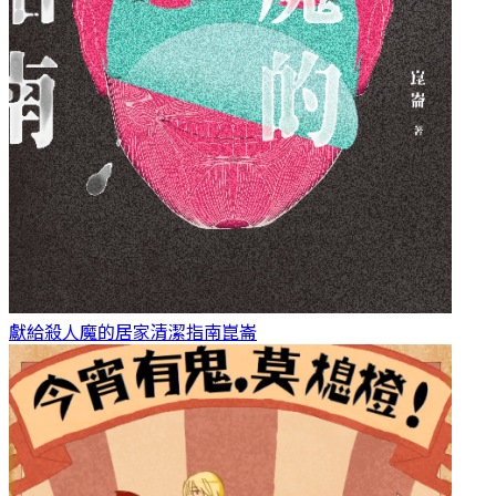
獻給殺人魔的居家清潔指南
崑崙