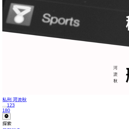
私刑
河流秋
1
2
3
180
探索