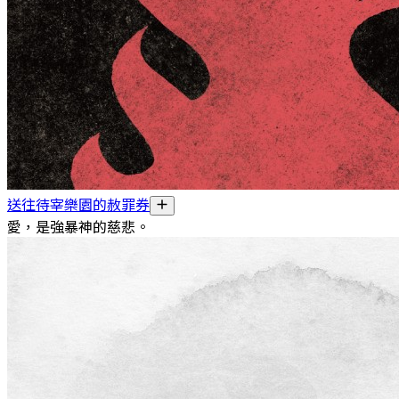
送往待宰樂園的赦罪券
愛，是強暴神的慈悲。