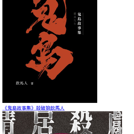
《鬼島故事集》殺破狼
飲馬人