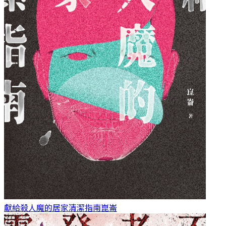
獻給殺人魔的居家清潔指南
崑崙