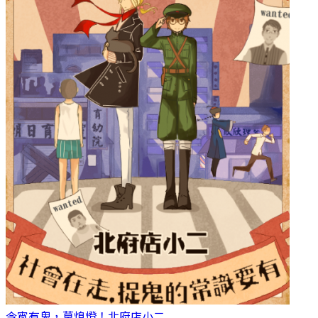
今宵有鬼，莫熄燈！
北府店小二