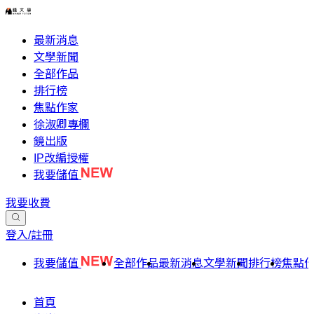
最新消息
文學新聞
全部作品
排行榜
焦點作家
徐淑卿專欄
鏡出版
IP改編授權
我要儲值
我要收費
登入/註冊
我要儲值
全部作品
最新消息
文學新聞
排行榜
焦點
首頁