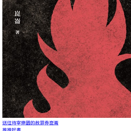
送往待宰樂園的赦罪券
崑崙
推推好書