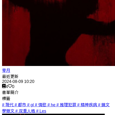
零月
最近更新
2024-08-09 10:20
4
0
書單簡介
標籤
# 現代
# 都市
# gl
# 情慾
# he
# 推理犯罪
# 精神疾病
# 鏡文
學徵文
# 双重人格
# Les