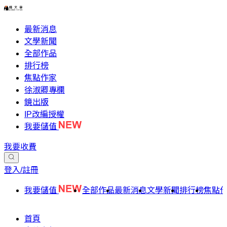
最新消息
文學新聞
全部作品
排行榜
焦點作家
徐淑卿專欄
鏡出版
IP改編授權
我要儲值
我要收費
登入/註冊
我要儲值
全部作品
最新消息
文學新聞
排行榜
焦點
首頁