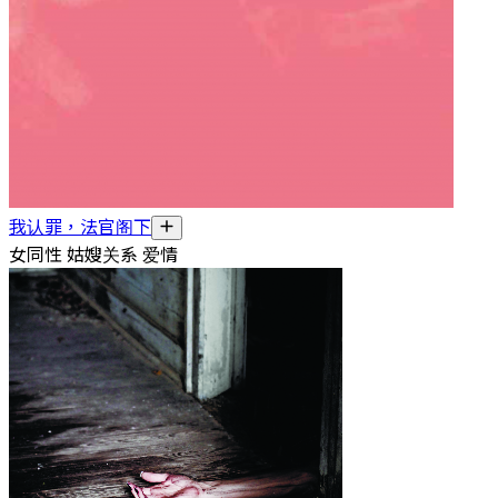
我认罪，法官阁下
女同性 姑嫂关系 爱情