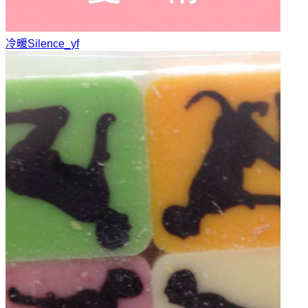
冷暖
Silence_yf