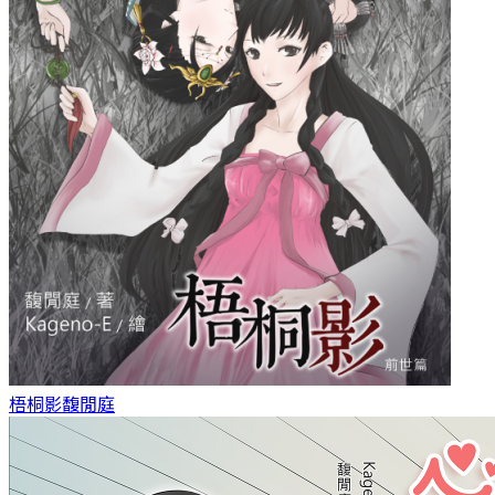
梧桐影
馥閒庭