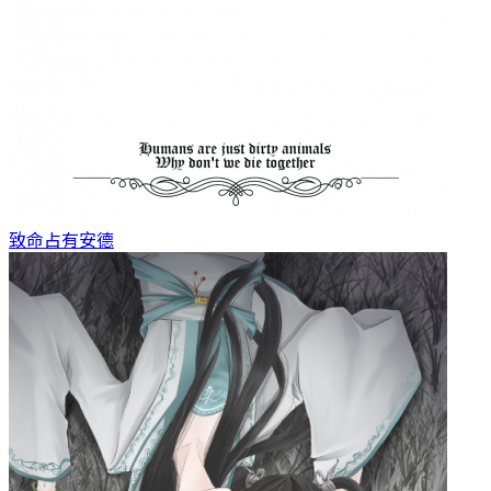
致命占有
安德