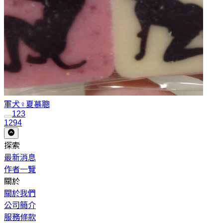
軍犬♀
夏慕聰
1
2
3
1294
探索
最新消息
作者一覽
關於
關於我們
公司簡介
服務條款