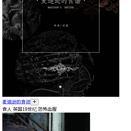
麦迪逊的食谱
食人 英国19世纪 恐怖血腥