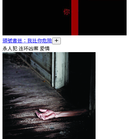
頭號書迷：我比你危險
杀人犯 连环凶案 爱情