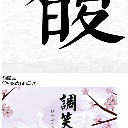
馥閒庭
568
149
79