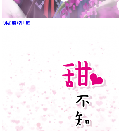
明如翦
馥閒庭