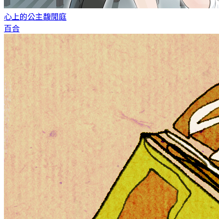
心上的公主
馥閒庭
百合