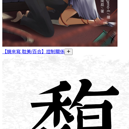
【鏡來寫 耽美/百合】控制關係