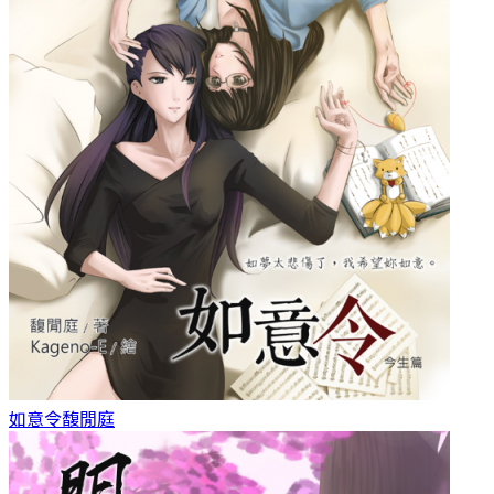
如意令
馥閒庭