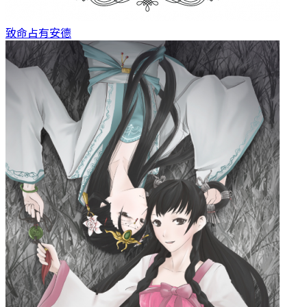
致命占有
安德