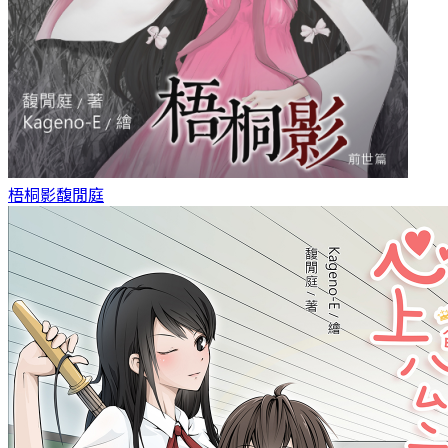
梧桐影
馥閒庭