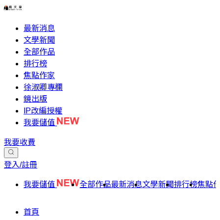
最新消息
文學新聞
全部作品
排行榜
焦點作家
徐淑卿專欄
鏡出版
IP改編授權
我要儲值
我要收費
登入/註冊
我要儲值
全部作品
最新消息
文學新聞
排行榜
焦點
首頁