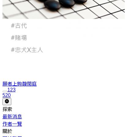
願者上鉤
馥閒庭
1
2
3
520
探索
最新消息
作者一覽
關於