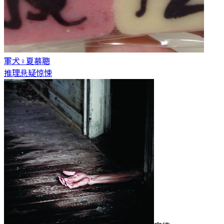
軍犬♀
夏慕聰
推理悬疑惊悚