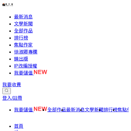
最新消息
文學新聞
全部作品
排行榜
焦點作家
徐淑卿專欄
鏡出版
IP改編授權
我要儲值
我要收費
登入/註冊
我要儲值
全部作品
最新消息
文學新聞
排行榜
焦點
首頁