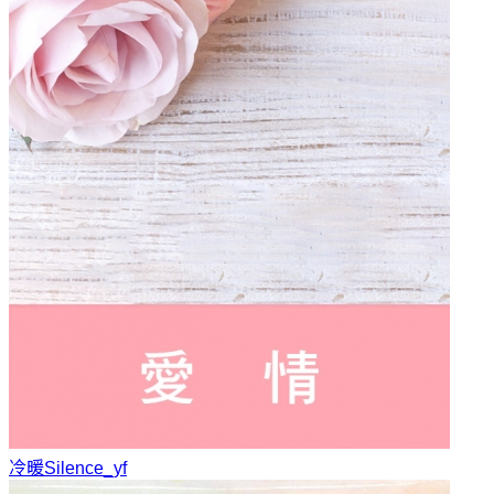
冷暖
Silence_yf