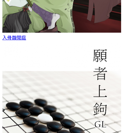
入骨
馥閒庭