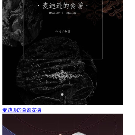
麦迪逊的食谱
安德