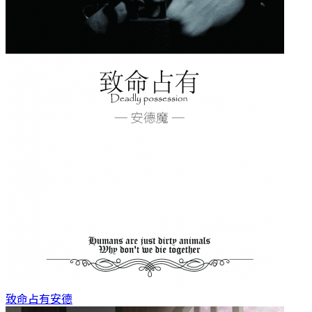
致命占有
安德