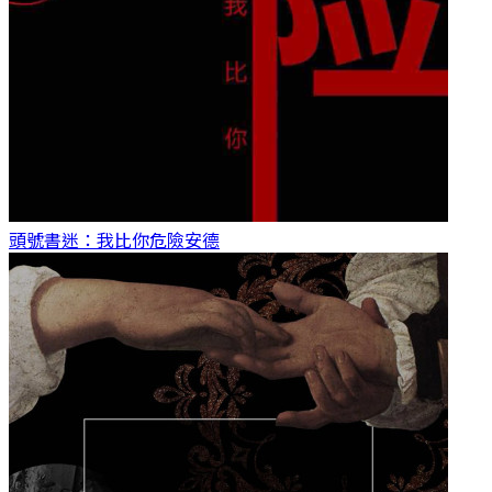
頭號書迷：我比你危險
安德