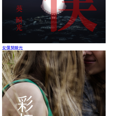
女僕
葵瞬光