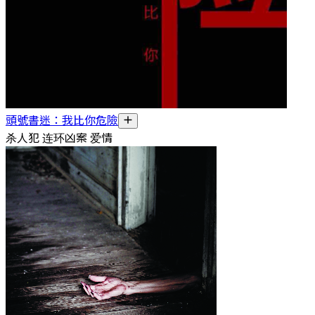
頭號書迷：我比你危險
杀人犯 连环凶案 爱情