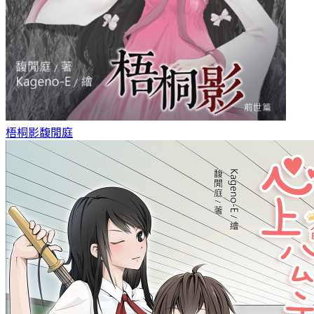
梧桐影
馥閒庭