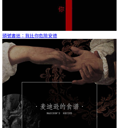
頭號書迷：我比你危險
安德