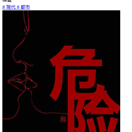
標籤
# 現代
# 都市