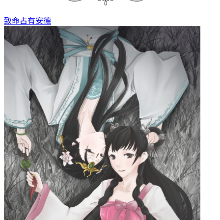
致命占有
安德