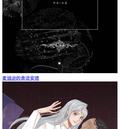
麦迪逊的食谱
安德