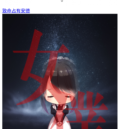
致命占有
安德