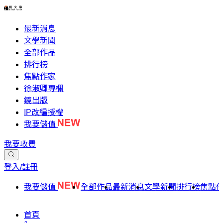
最新消息
文學新聞
全部作品
排行榜
焦點作家
徐淑卿專欄
鏡出版
IP改編授權
我要儲值
我要收費
登入/註冊
我要儲值
全部作品
最新消息
文學新聞
排行榜
焦點
首頁