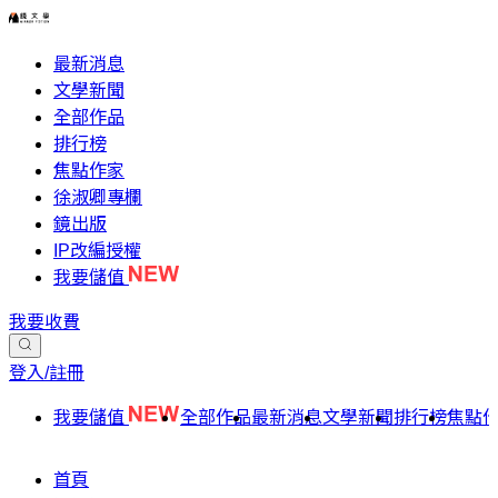
最新消息
文學新聞
全部作品
排行榜
焦點作家
徐淑卿專欄
鏡出版
IP改編授權
我要儲值
我要收費
登入/註冊
我要儲值
全部作品
最新消息
文學新聞
排行榜
焦點
首頁