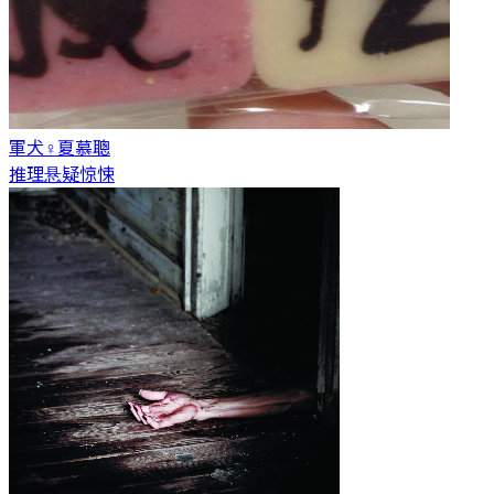
軍犬♀
夏慕聰
推理悬疑惊悚