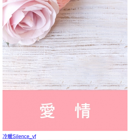
冷暖
Silence_yf