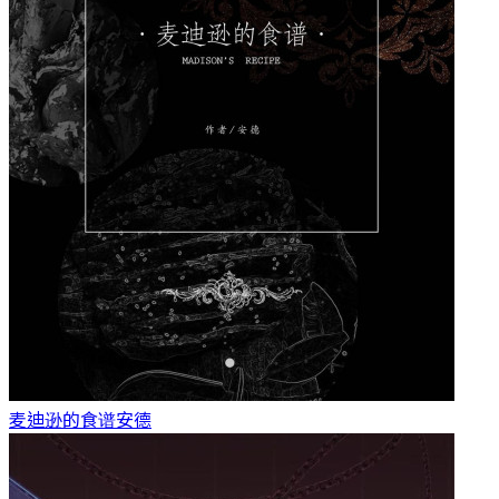
麦迪逊的食谱
安德