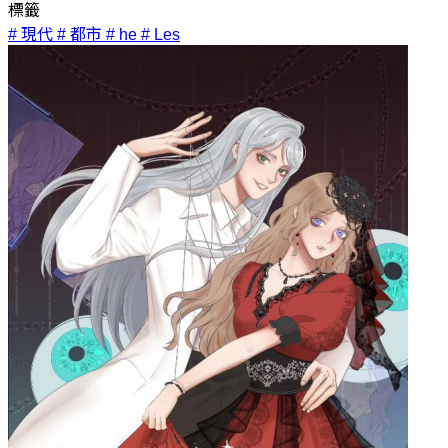
標籤
# 現代
# 都市
# he
# Les