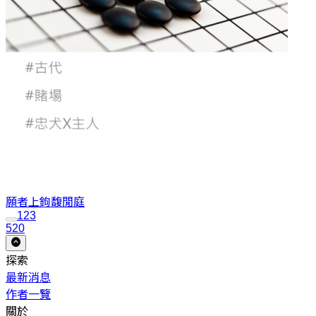
願者上鉤
馥閒庭
1
2
3
520
探索
最新消息
作者一覽
關於