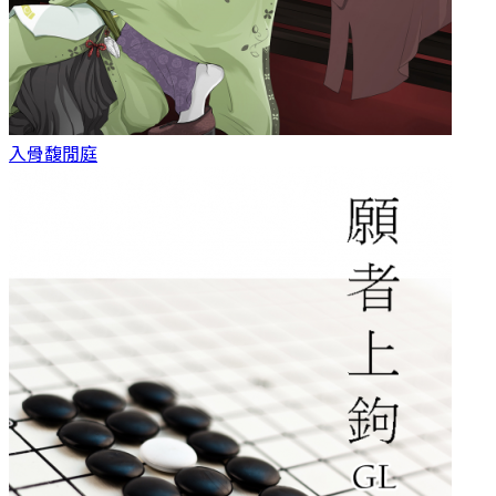
入骨
馥閒庭