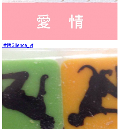
冷暖
Silence_yf