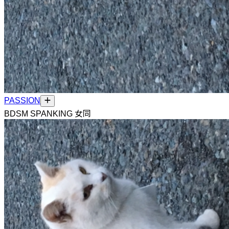
PASSION
BDSM SPANKING 女同