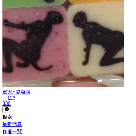
軍犬♀
夏慕聰
1
2
3
330
探索
最新消息
作者一覽