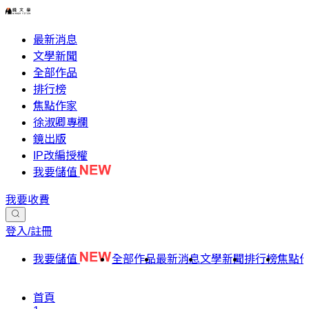
最新消息
文學新聞
全部作品
排行榜
焦點作家
徐淑卿專欄
鏡出版
IP改編授權
我要儲值
我要收費
登入/註冊
我要儲值
全部作品
最新消息
文學新聞
排行榜
焦點
首頁