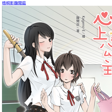
梧桐影
馥閒庭