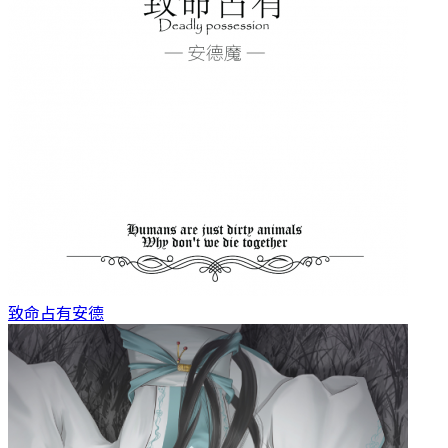
致命占有
安德