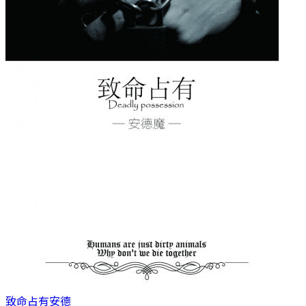
致命占有
安德