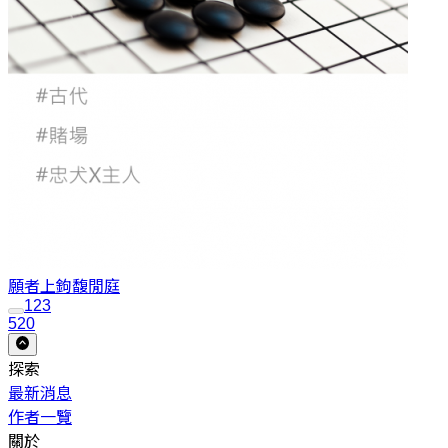
願者上鉤
馥閒庭
1
2
3
520
探索
最新消息
作者一覽
關於