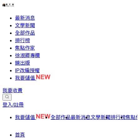
最新消息
文學新聞
全部作品
排行榜
焦點作家
徐淑卿專欄
鏡出版
IP改編授權
我要儲值
我要收費
登入/註冊
我要儲值
全部作品
最新消息
文學新聞
排行榜
焦點
首頁