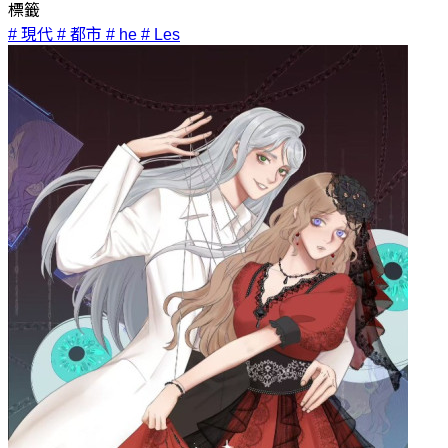
標籤
# 現代
# 都市
# he
# Les