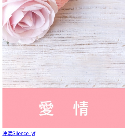
冷暖
Silence_yf