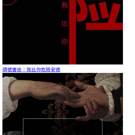
頭號書迷：我比你危險
安德