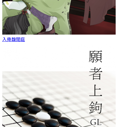
入骨
馥閒庭