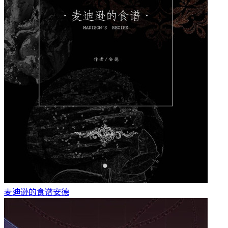
麦迪逊的食谱
安德