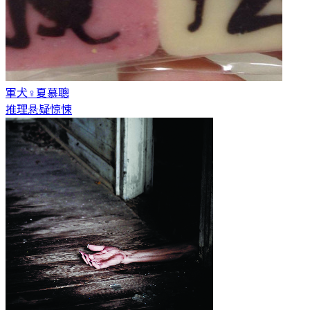
軍犬♀
夏慕聰
推理悬疑惊悚