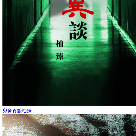
鬼舍異談
柚臻