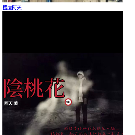
舊廈
阿天