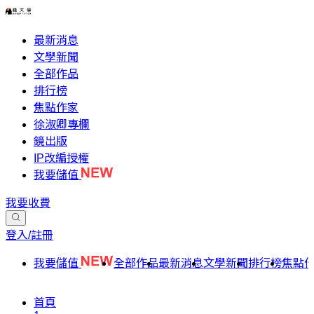
最新消息
文學新聞
全部作品
排行榜
焦點作家
徐淑卿專欄
鏡出版
IP改編授權
我要儲值
我要收費
登入/註冊
我要儲值
全部作品
最新消息
文學新聞
排行榜
焦點
首頁