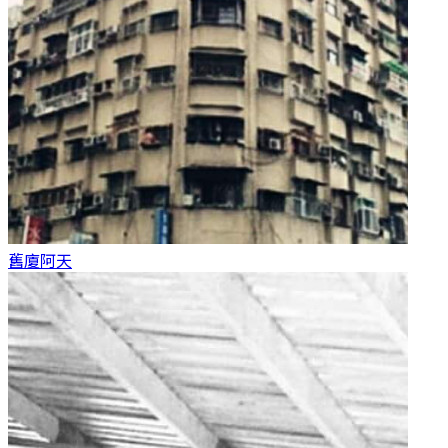
舊廈
阿天