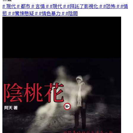
# 現代
# 都市
# 言情
# #現代
# #拜託了影視化
# #恐怖
# #情
慾
# #驚悚懸疑
# #情色暴力
# #陰間