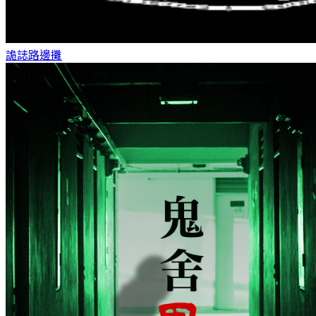
詭誌
路邊攤