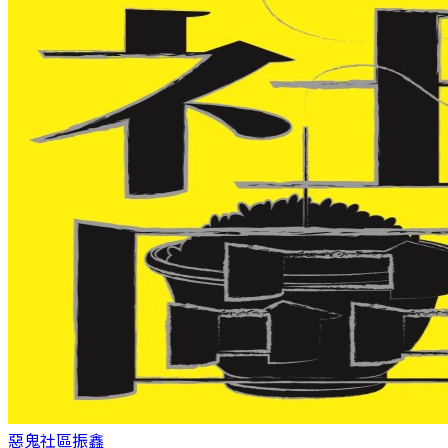
惡鬼社區
振鑫