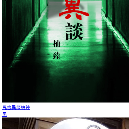
鬼舍異談
柚臻
男