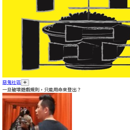
惡鬼社區
一旦破壞遊戲規則，只能用命來登出？