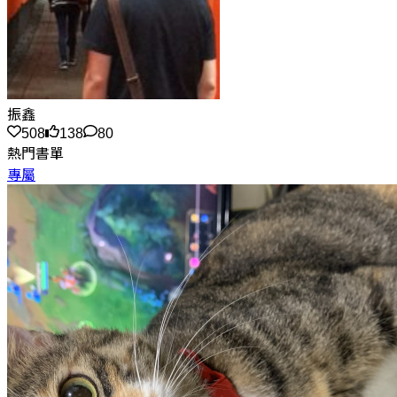
振鑫
508
138
80
熱門書單
專屬