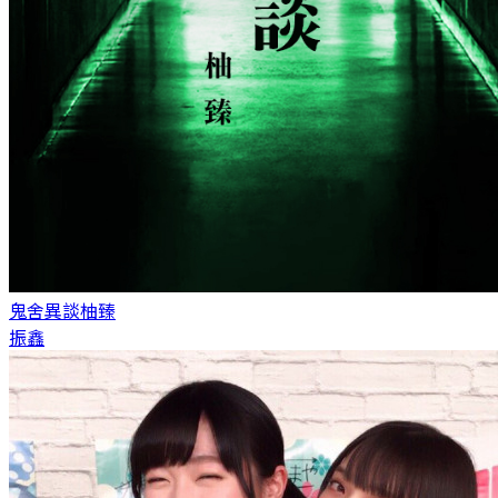
鬼舍異談
柚臻
振鑫