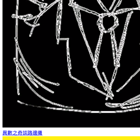
異數之奇談
路邊攤