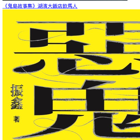
《鬼島故事集》湖濱大飯店
飲馬人