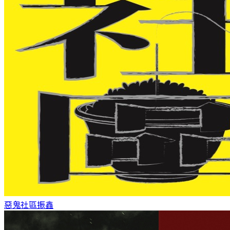
惡鬼社區
振鑫