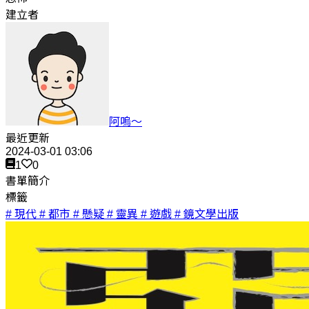
建立者
阿嗚～
最近更新
2024-03-01 03:06
1
0
書單簡介
標籤
# 現代
# 都市
# 懸疑
# 靈異
# 遊戲
# 鏡文學出版