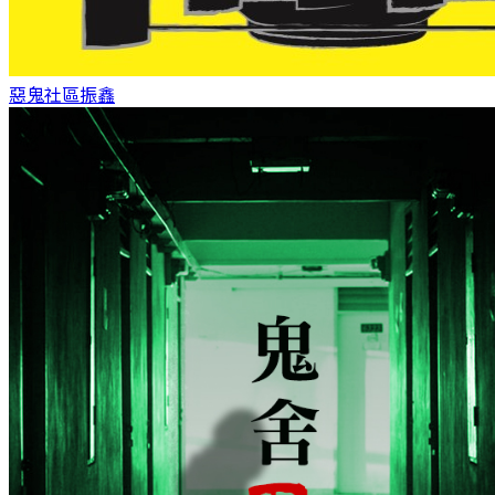
惡鬼社區
振鑫