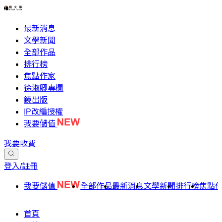
最新消息
文學新聞
全部作品
排行榜
焦點作家
徐淑卿專欄
鏡出版
IP改編授權
我要儲值
我要收費
登入/註冊
我要儲值
全部作品
最新消息
文學新聞
排行榜
焦點
首頁