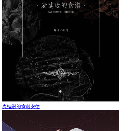
麦迪逊的食谱
安德