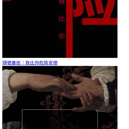
頭號書迷：我比你危險
安德