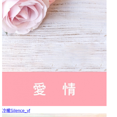
冷暖
Silence_yf