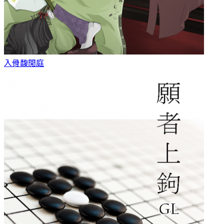
入骨
馥閒庭