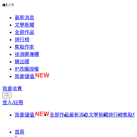
最新消息
文學新聞
全部作品
排行榜
焦點作家
徐淑卿專欄
鏡出版
IP改編授權
我要儲值
我要收費
登入/註冊
我要儲值
全部作品
最新消息
文學新聞
排行榜
焦點
首頁