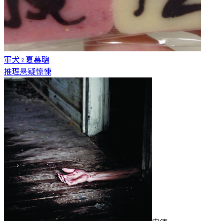
軍犬♀
夏慕聰
推理悬疑惊悚