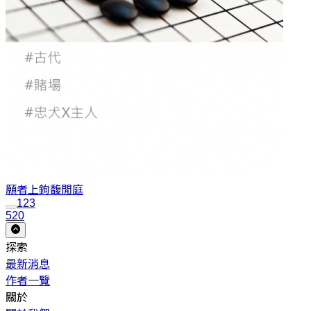
願者上鉤
馥閒庭
1
2
3
520
探索
最新消息
作者一覽
關於