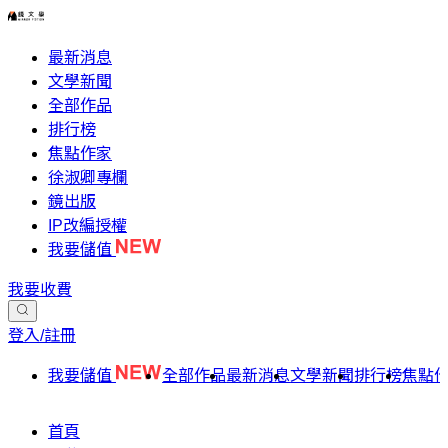
最新消息
文學新聞
全部作品
排行榜
焦點作家
徐淑卿專欄
鏡出版
IP改編授權
我要儲值
我要收費
登入/註冊
我要儲值
全部作品
最新消息
文學新聞
排行榜
焦點
首頁