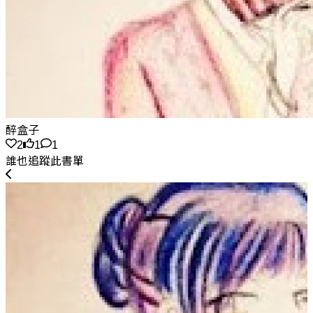
醉盒子
2
1
1
誰也追蹤此書單