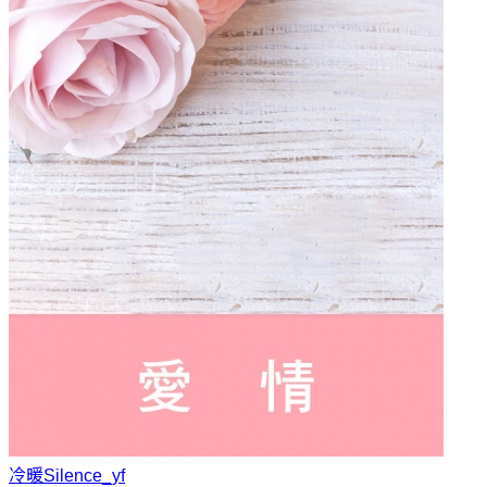
冷暖
Silence_yf