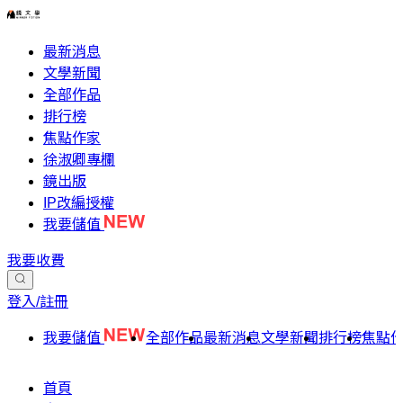
最新消息
文學新聞
全部作品
排行榜
焦點作家
徐淑卿專欄
鏡出版
IP改編授權
我要儲值
我要收費
登入/註冊
我要儲值
全部作品
最新消息
文學新聞
排行榜
焦點
首頁