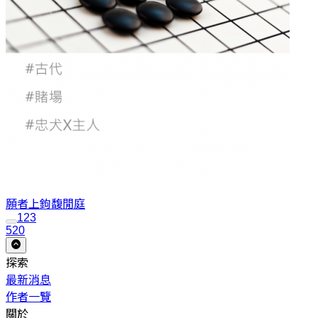
願者上鉤
馥閒庭
1
2
3
520
探索
最新消息
作者一覽
關於