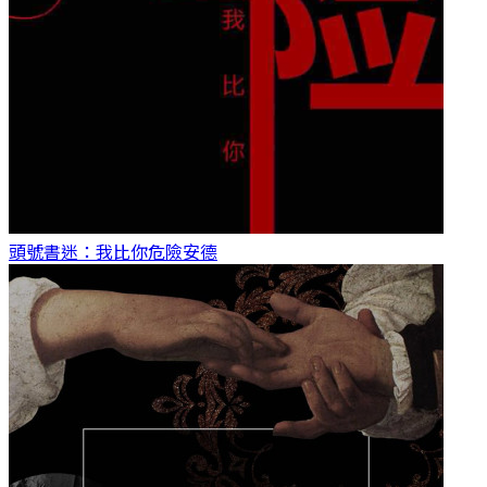
頭號書迷：我比你危險
安德