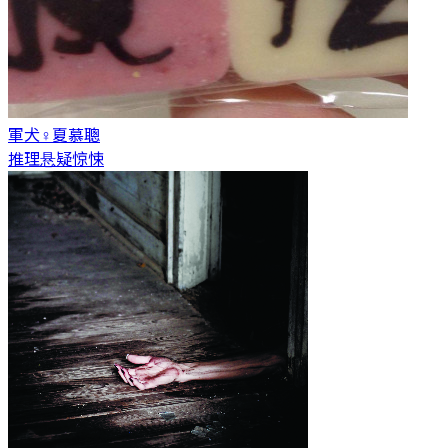
軍犬♀
夏慕聰
推理悬疑惊悚