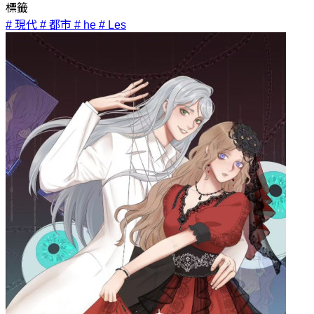
標籤
# 現代
# 都市
# he
# Les