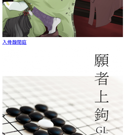
入骨
馥閒庭