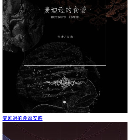
麦迪逊的食谱
安德