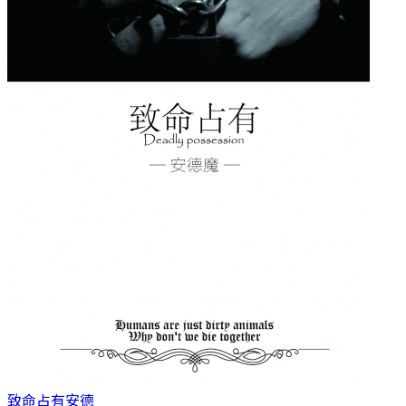
致命占有
安德