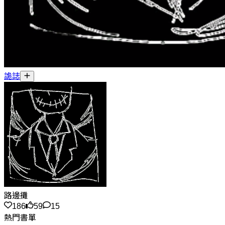
詭誌
路邊攤
186
59
15
熱門書單