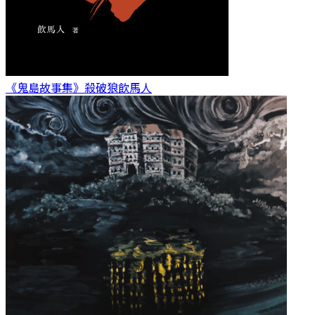
《鬼島故事集》殺破狼
飲馬人