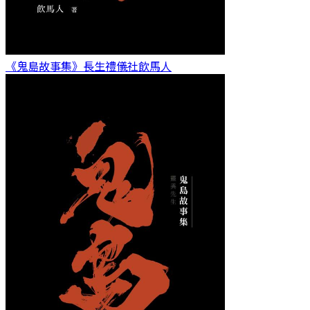
《鬼島故事集》長生禮儀社
飲馬人