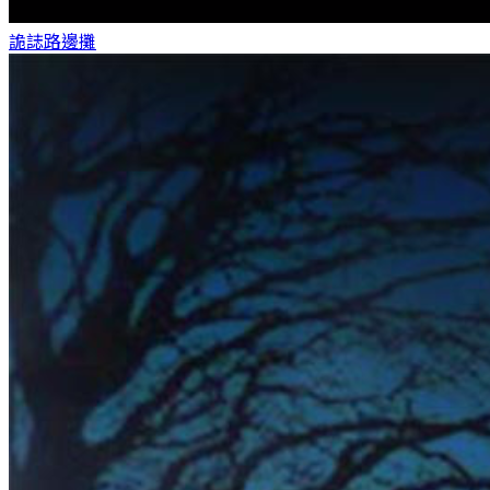
詭誌
路邊攤