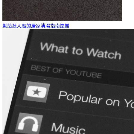
獻給殺人魔的居家清潔指南
崑崙