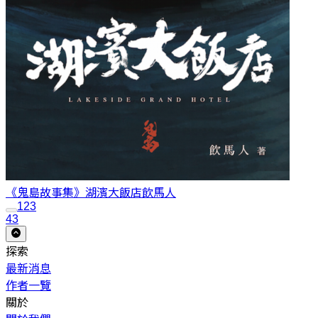
《鬼島故事集》湖濱大飯店
飲馬人
1
2
3
43
探索
最新消息
作者一覽
關於