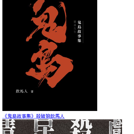
《鬼島故事集》殺破狼
飲馬人