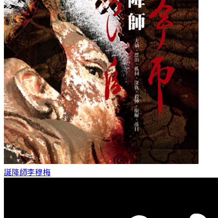
誕降師
李穆梅