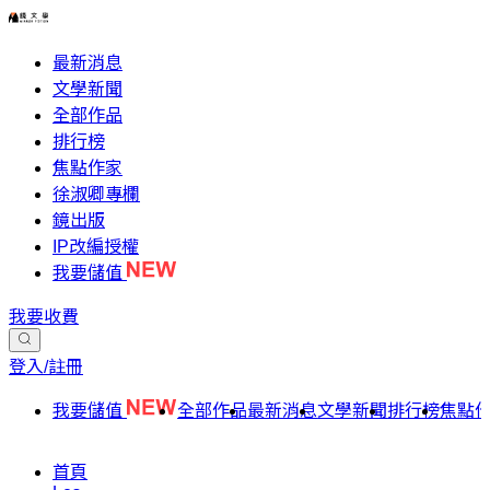
最新消息
文學新聞
全部作品
排行榜
焦點作家
徐淑卿專欄
鏡出版
IP改編授權
我要儲值
我要收費
登入/註冊
我要儲值
全部作品
最新消息
文學新聞
排行榜
焦點
首頁