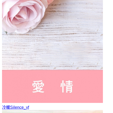
冷暖
Silence_yf