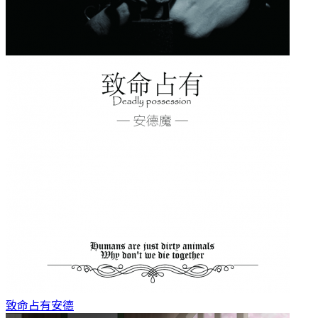
致命占有
安德