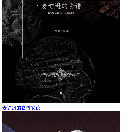
麦迪逊的食谱
安德