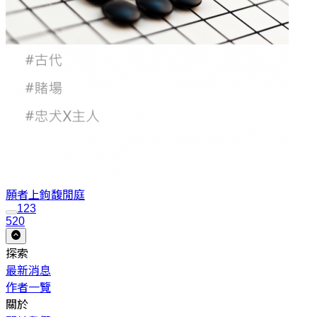
願者上鉤
馥閒庭
1
2
3
520
探索
最新消息
作者一覽
關於