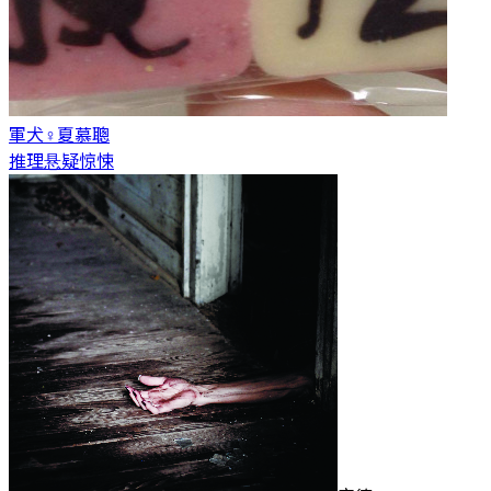
軍犬♀
夏慕聰
推理悬疑惊悚