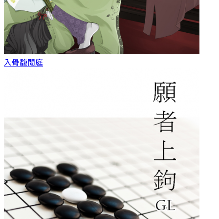
入骨
馥閒庭