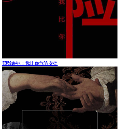
頭號書迷：我比你危險
安德