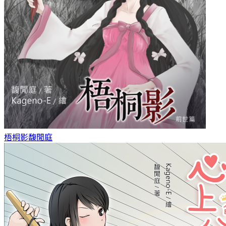
梧桐影
馥閒庭