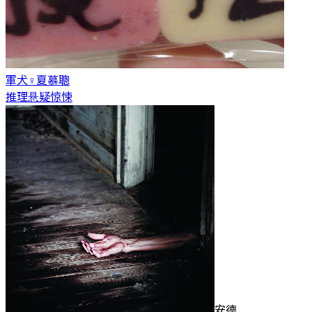
軍犬♀
夏慕聰
推理悬疑惊悚
安德