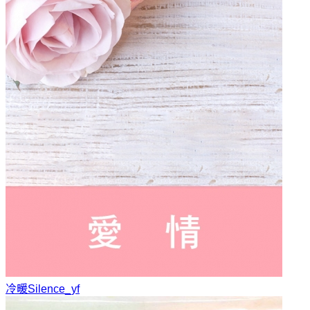
冷暖
Silence_yf