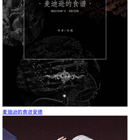
麦迪逊的食谱
安德