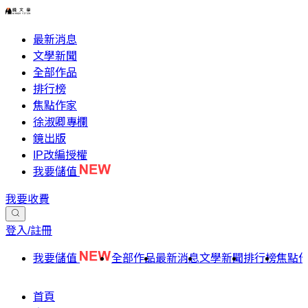
最新消息
文學新聞
全部作品
排行榜
焦點作家
徐淑卿專欄
鏡出版
IP改編授權
我要儲值
我要收費
登入/註冊
我要儲值
全部作品
最新消息
文學新聞
排行榜
焦點
首頁