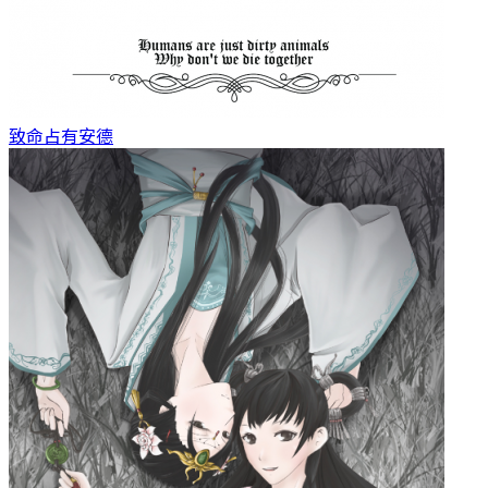
致命占有
安德