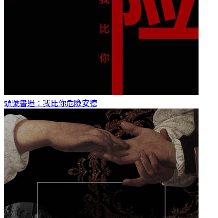
頭號書迷：我比你危險
安德