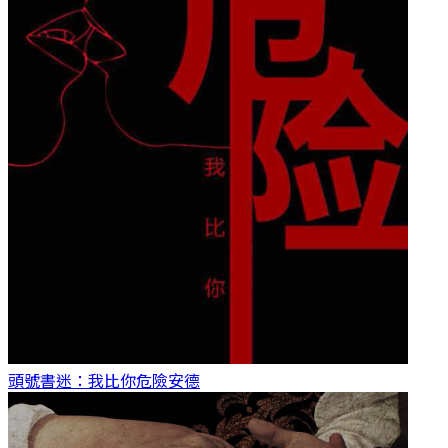
頭號書迷：我比你危險
安德