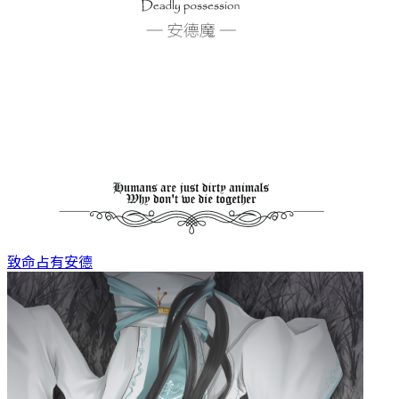
致命占有
安德