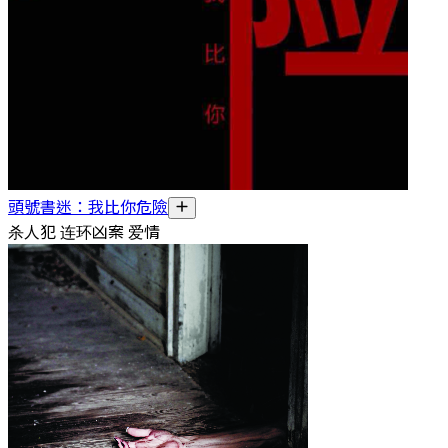
頭號書迷：我比你危險
杀人犯 连环凶案 爱情