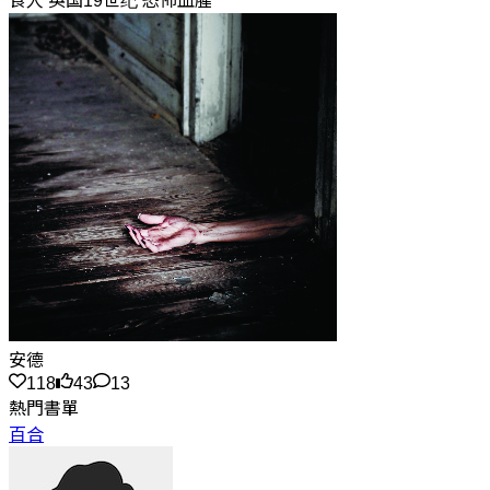
食人 英国19世纪 恐怖血腥
安德
118
43
13
熱門書單
百合