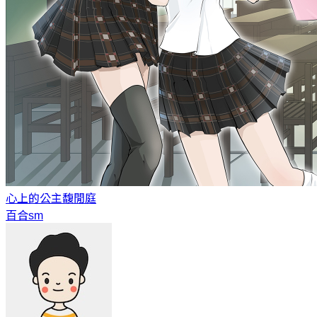
心上的公主
馥閒庭
百合sm