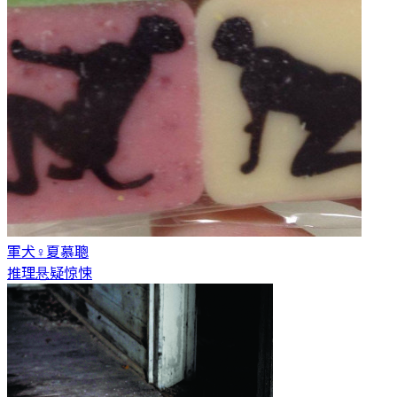
軍犬♀
夏慕聰
推理悬疑惊悚