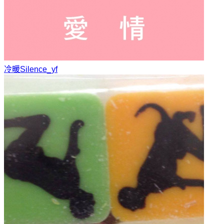
冷暖
Silence_yf