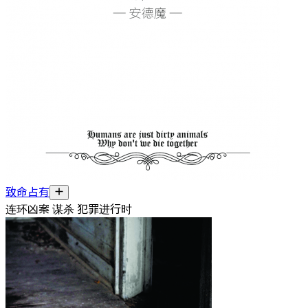
致命占有
连环凶案 谋杀 犯罪进行时