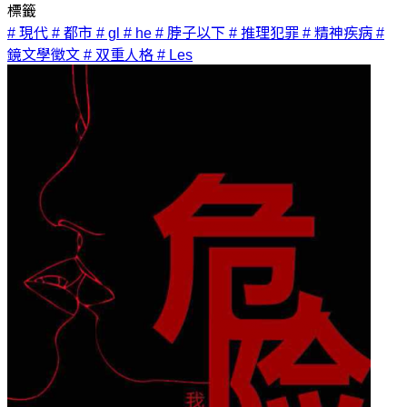
標籤
# 現代
# 都市
# gl
# he
# 脖子以下
# 推理犯罪
# 精神疾病
#
鏡文學徵文
# 双重人格
# Les