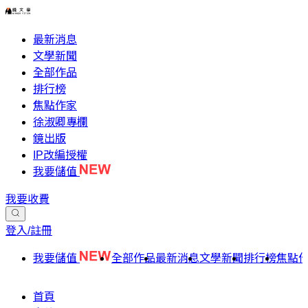
最新消息
文學新聞
全部作品
排行榜
焦點作家
徐淑卿專欄
鏡出版
IP改編授權
我要儲值
我要收費
登入/註冊
我要儲值
全部作品
最新消息
文學新聞
排行榜
焦點
首頁