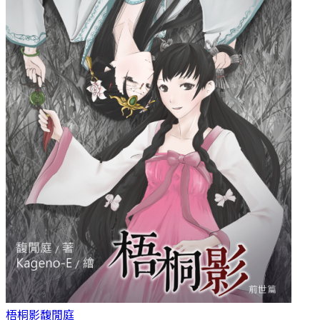
梧桐影
馥閒庭