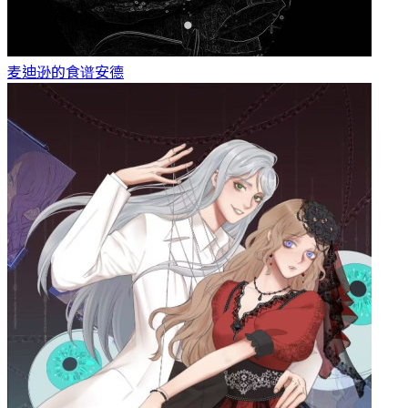
麦迪逊的食谱
安德