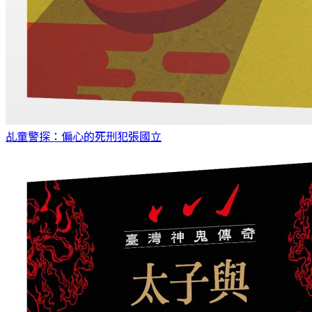
乩童警探：偏心的死刑犯
張國立