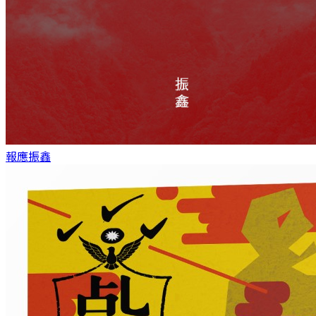
報應
振鑫