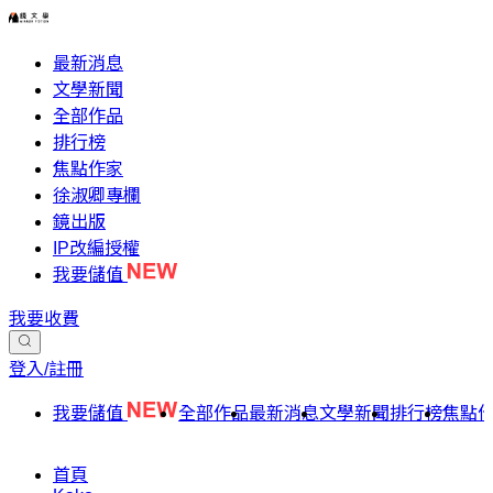
最新消息
文學新聞
全部作品
排行榜
焦點作家
徐淑卿專欄
鏡出版
IP改編授權
我要儲值
我要收費
登入/註冊
我要儲值
全部作品
最新消息
文學新聞
排行榜
焦點
首頁