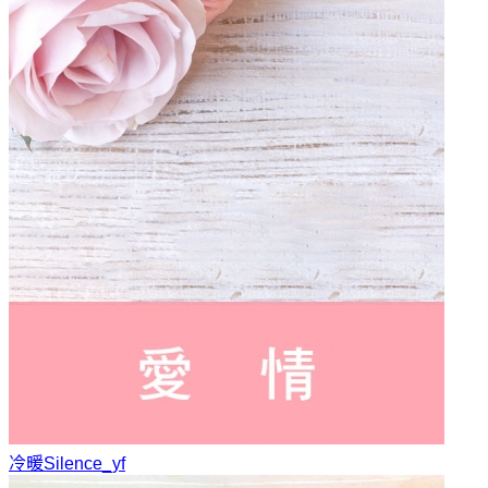
冷暖
Silence_yf