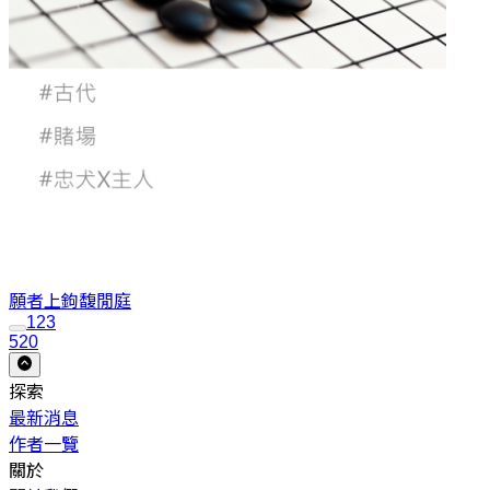
願者上鉤
馥閒庭
1
2
3
520
探索
最新消息
作者一覽
關於