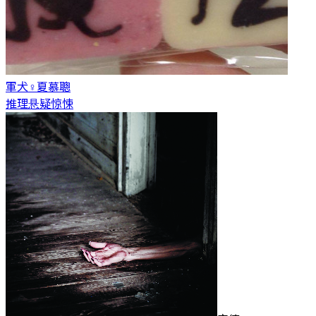
軍犬♀
夏慕聰
推理悬疑惊悚