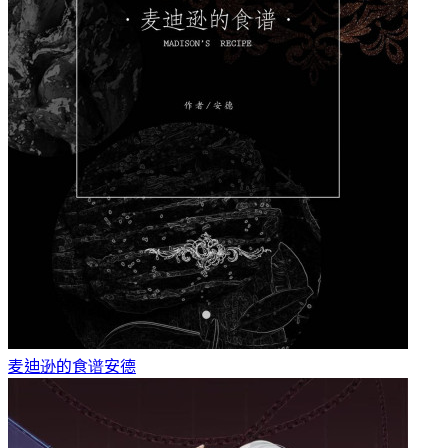
麦迪逊的食谱
安德