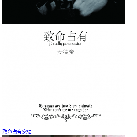
致命占有
安德