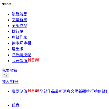
最新消息
文學新聞
全部作品
排行榜
焦點作家
徐淑卿專欄
鏡出版
IP改編授權
我要儲值
我要收費
登入/註冊
我要儲值
全部作品
最新消息
文學新聞
排行榜
焦點
首頁