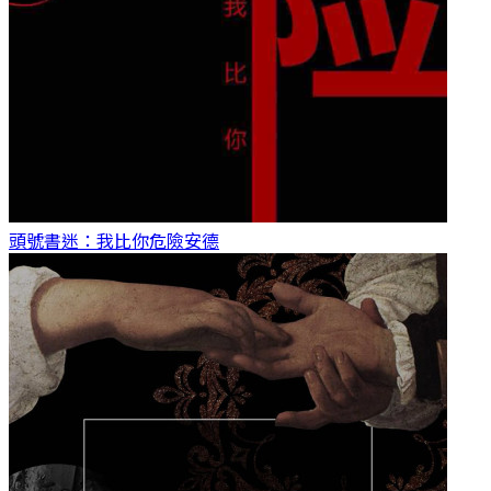
頭號書迷：我比你危險
安德